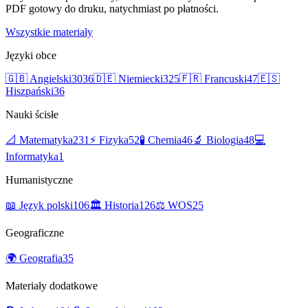
PDF gotowy do druku, natychmiast po płatności.
Wszystkie materiały
Języki obce
🇬🇧
Angielski
3036
🇩🇪
Niemiecki
325
🇫🇷
Francuski
47
🇪🇸
Hiszpański
36
Nauki ścisłe
📐
Matematyka
231
⚡
Fizyka
52
🧪
Chemia
46
🔬
Biologia
48
💻
Informatyka
1
Humanistyczne
📖
Język polski
106
🏛️
Historia
126
⚖️
WOS
25
Geograficzne
🌍
Geografia
35
Materiały dodatkowe