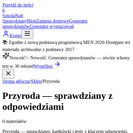
Przejdź do treści
6
SzkolaNa6
Sprawdziany
Blog
Zadania domowe
Generator
sprawdzianów
Generator wypracowań
Konto
📚 Zgodne z nową podstawą programową MEN 2026
·
Dostępne też
materiały archiwalne z podstawy 2017
Nowość
✨
Nowość
:
Generator sprawdzianów — stwórz własny
test w 30 sekund
Wypróbuj
Strona główna
/
Sklep
/
Przyroda
Przyroda — sprawdziany z
odpowiedziami
0
materiałów
Przyroda — sprawdziany, kartkówki i testy z kluczem odpowiedzi.