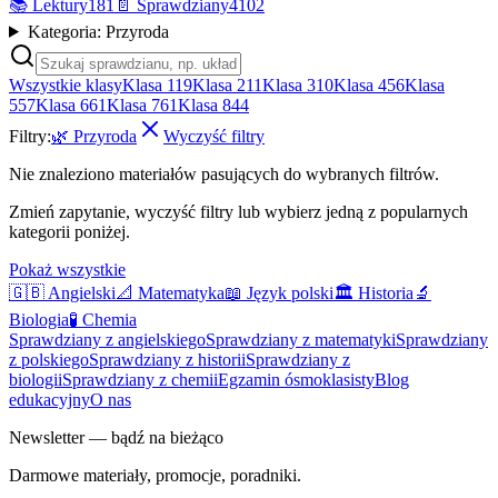
📚
Lektury
181
📄
Sprawdziany
4102
Kategoria: Przyroda
Wszystkie klasy
Klasa 1
19
Klasa 2
11
Klasa 3
10
Klasa 4
56
Klasa
5
57
Klasa 6
61
Klasa 7
61
Klasa 8
44
Filtry:
🌿
Przyroda
Wyczyść filtry
Nie znaleziono materiałów pasujących do wybranych filtrów.
Zmień zapytanie, wyczyść filtry lub wybierz jedną z popularnych
kategorii poniżej.
Pokaż wszystkie
🇬🇧
Angielski
📐
Matematyka
📖
Język polski
🏛️
Historia
🔬
Biologia
🧪
Chemia
Sprawdziany z angielskiego
Sprawdziany z matematyki
Sprawdziany
z polskiego
Sprawdziany z historii
Sprawdziany z
biologii
Sprawdziany z chemii
Egzamin ósmoklasisty
Blog
edukacyjny
O nas
Newsletter — bądź na bieżąco
Darmowe materiały, promocje, poradniki.