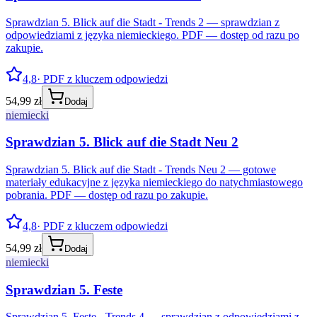
Sprawdzian 5. Blick auf die Stadt - Trends 2 — sprawdzian z
odpowiedziami z języka niemieckiego. PDF — dostęp od razu po
zakupie.
4,8
· PDF z kluczem odpowiedzi
54,99 zł
Dodaj
niemiecki
Sprawdzian 5. Blick auf die Stadt Neu 2
Sprawdzian 5. Blick auf die Stadt - Trends Neu 2 — gotowe
materiały edukacyjne z języka niemieckiego do natychmiastowego
pobrania. PDF — dostęp od razu po zakupie.
4,8
· PDF z kluczem odpowiedzi
54,99 zł
Dodaj
niemiecki
Sprawdzian 5. Feste
Sprawdzian 5. Feste - Trends 4 — sprawdzian z odpowiedziami z