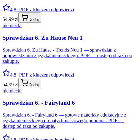
4,8
· PDF z kluczem odpowiedzi
54,99 zł
Dodaj
niemiecki
Sprawdzian 6. Zu Hause Neu 1
Sprawdzian 6. Zu Hause - Trends Neu 1 — sprawdzian z
odpowiedziami z języka niemieckiego. PDF — dostęp od razu po
zakupie.
4,8
· PDF z kluczem odpowiedzi
54,99 zł
Dodaj
niemiecki
Sprawdzian 6. - Fairyland 6
Sprawdzian 6. - Fairyland 6 — gotowe materiały edukacyjne z
języka niemieckiego do natychmiastowego pobrania. PDF —
dostęp od razu po zakupie.
4,8
· PDF z kluczem odpowiedzi