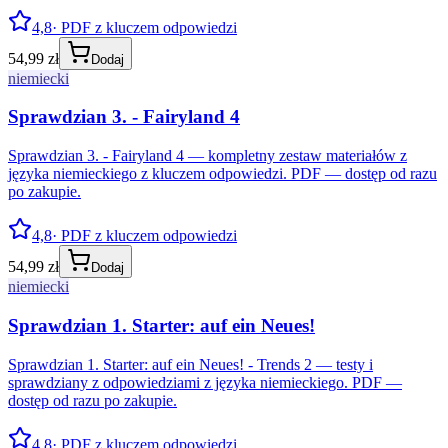
4,8
· PDF z kluczem odpowiedzi
54,99 zł
Dodaj
niemiecki
Sprawdzian 3. - Fairyland 4
Sprawdzian 3. - Fairyland 4 — kompletny zestaw materiałów z
języka niemieckiego z kluczem odpowiedzi. PDF — dostęp od razu
po zakupie.
4,8
· PDF z kluczem odpowiedzi
54,99 zł
Dodaj
niemiecki
Sprawdzian 1. Starter: auf ein Neues!
Sprawdzian 1. Starter: auf ein Neues! - Trends 2 — testy i
sprawdziany z odpowiedziami z języka niemieckiego. PDF —
dostęp od razu po zakupie.
4,8
· PDF z kluczem odpowiedzi