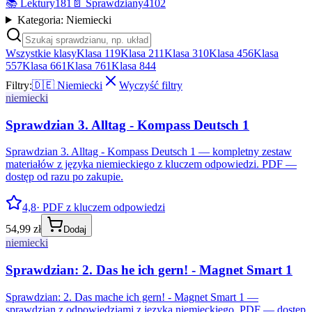
📚
Lektury
181
📄
Sprawdziany
4102
Kategoria: Niemiecki
Wszystkie klasy
Klasa 1
19
Klasa 2
11
Klasa 3
10
Klasa 4
56
Klasa
5
57
Klasa 6
61
Klasa 7
61
Klasa 8
44
Filtry:
🇩🇪
Niemiecki
Wyczyść filtry
niemiecki
Sprawdzian 3. Alltag - Kompass Deutsch 1
Sprawdzian 3. Alltag - Kompass Deutsch 1 — kompletny zestaw
materiałów z języka niemieckiego z kluczem odpowiedzi. PDF —
dostęp od razu po zakupie.
4,8
· PDF z kluczem odpowiedzi
54,99 zł
Dodaj
niemiecki
Sprawdzian: 2. Das he ich gern! - Magnet Smart 1
Sprawdzian: 2. Das mache ich gern! - Magnet Smart 1 —
sprawdzian z odpowiedziami z języka niemieckiego. PDF — dostęp