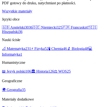
PDF gotowy do druku, natychmiast po płatności.
Wszystkie materiały
Języki obce
🇬🇧
Angielski
3036
🇩🇪
Niemiecki
325
🇫🇷
Francuski
47
🇪🇸
Hiszpański
36
Nauki ścisłe
📐
Matematyka
231
⚡
Fizyka
52
🧪
Chemia
46
🔬
Biologia
48
💻
Informatyka
1
Humanistyczne
📖
Język polski
106
🏛️
Historia
126
⚖️
WOS
25
Geograficzne
🌍
Geografia
35
Materiały dodatkowe