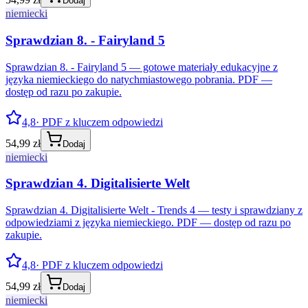
Dodaj
niemiecki
Sprawdzian 8. - Fairyland 5
Sprawdzian 8. - Fairyland 5 — gotowe materiały edukacyjne z
języka niemieckiego do natychmiastowego pobrania. PDF —
dostęp od razu po zakupie.
4,8
· PDF z kluczem odpowiedzi
54,99 zł
Dodaj
niemiecki
Sprawdzian 4. Digitalisierte Welt
Sprawdzian 4. Digitalisierte Welt - Trends 4 — testy i sprawdziany z
odpowiedziami z języka niemieckiego. PDF — dostęp od razu po
zakupie.
4,8
· PDF z kluczem odpowiedzi
54,99 zł
Dodaj
niemiecki