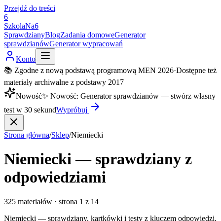
Przejdź do treści
6
SzkolaNa6
Sprawdziany
Blog
Zadania domowe
Generator
sprawdzianów
Generator wypracowań
Konto
📚 Zgodne z nową podstawą programową MEN 2026
·
Dostępne też
materiały archiwalne z podstawy 2017
Nowość
✨
Nowość
:
Generator sprawdzianów — stwórz własny
test w 30 sekund
Wypróbuj
Strona główna
/
Sklep
/
Niemiecki
Niemiecki — sprawdziany z
odpowiedziami
325
materiałów
·
strona
1
z
14
Niemiecki — sprawdziany, kartkówki i testy z kluczem odpowiedzi.