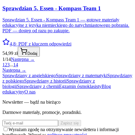
Sprawdzian 5. Essen - Kompass Team 1
Sprawdzian 5. Essen - Kompass Team 1 — gotowe materiały
edukacyjne z języka niemieckiego do natychmiastowego pobrania.
PDF — dostęp od razu po zakupie.
4,8
· PDF z kluczem odpowiedzi
54,99 zł
Dodaj
1
/
14
Następna →
1
2
3
...
14
Następna →
Sprawdziany z angielskiego
Sprawdziany z matematyki
Sprawdziany
z polskiego
Sprawdziany z historii
Sprawdziany z
biologii
Sprawdziany z chemii
Egzamin ósmoklasisty
Blog
edukacyjny
O nas
Newsletter — bądź na bieżąco
Darmowe materiały, promocje, poradniki.
Zapisz się
Wyrażam zgodę na otrzymywanie newslettera i informacji
handlowych. Więcej w
polityce prywatności
.