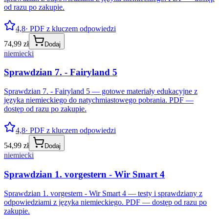
od razu po zakupie.
4,8
· PDF z kluczem odpowiedzi
74,99 zł
Dodaj
niemiecki
Sprawdzian 7. - Fairyland 5
Sprawdzian 7. - Fairyland 5 — gotowe materiały edukacyjne z
języka niemieckiego do natychmiastowego pobrania. PDF —
dostęp od razu po zakupie.
4,8
· PDF z kluczem odpowiedzi
54,99 zł
Dodaj
niemiecki
Sprawdzian 1. vorgestern - Wir Smart 4
Sprawdzian 1. vorgestern - Wir Smart 4 — testy i sprawdziany z
odpowiedziami z języka niemieckiego. PDF — dostęp od razu po
zakupie.