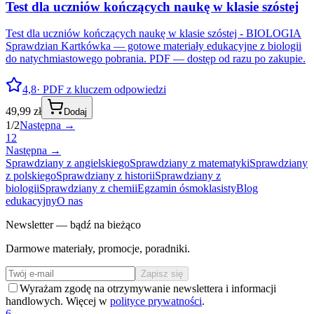
Test dla uczniów kończących naukę w klasie szóstej
Test dla uczniów kończących naukę w klasie szóstej - BIOLOGIA
Sprawdzian Kartkówka — gotowe materiały edukacyjne z biologii
do natychmiastowego pobrania. PDF — dostęp od razu po zakupie.
4,8
· PDF z kluczem odpowiedzi
49,99 zł
Dodaj
1
/
2
Następna →
1
2
Następna →
Sprawdziany z angielskiego
Sprawdziany z matematyki
Sprawdziany
z polskiego
Sprawdziany z historii
Sprawdziany z
biologii
Sprawdziany z chemii
Egzamin ósmoklasisty
Blog
edukacyjny
O nas
Newsletter — bądź na bieżąco
Darmowe materiały, promocje, poradniki.
Zapisz się
Wyrażam zgodę na otrzymywanie newslettera i informacji
handlowych. Więcej w
polityce prywatności
.
6