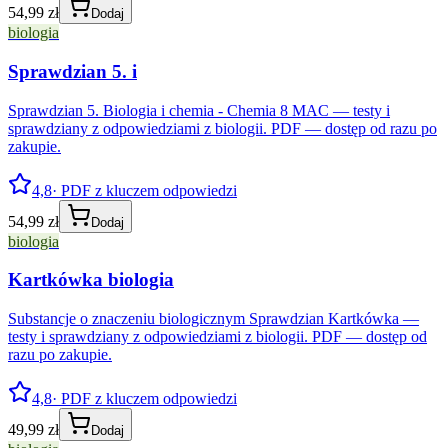
54,99 zł
Dodaj
biologia
Sprawdzian 5. i
Sprawdzian 5. Biologia i chemia - Chemia 8 MAC — testy i
sprawdziany z odpowiedziami z biologii. PDF — dostęp od razu po
zakupie.
4,8
· PDF z kluczem odpowiedzi
54,99 zł
Dodaj
biologia
Kartkówka biologia
Substancje o znaczeniu biologicznym Sprawdzian Kartkówka —
testy i sprawdziany z odpowiedziami z biologii. PDF — dostęp od
razu po zakupie.
4,8
· PDF z kluczem odpowiedzi
49,99 zł
Dodaj