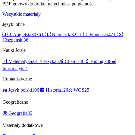
PDF gotowy do druku, natychmiast po płatności.
Wszystkie materiały
Języki obce
🇬🇧
Angielski
3036
🇩🇪
Niemiecki
325
🇫🇷
Francuski
47
🇪🇸
Hiszpański
36
Nauki ścisłe
📐
Matematyka
231
⚡
Fizyka
52
🧪
Chemia
46
🔬
Biologia
48
💻
Informatyka
1
Humanistyczne
📖
Język polski
106
🏛️
Historia
126
⚖️
WOS
25
Geograficzne
🌍
Geografia
35
Materiały dodatkowe