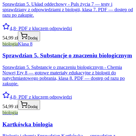
Sprawdzian 5. Układ oddechowy - Puls życia 7 — testy i
sprawdziany z odpowiedziami z biologii, klasa 7. PDF — dostęp od
razu po zakupie.
4,8
· PDF z kluczem odpowiedzi
54,99 zł
Dodaj
biologia
Klasa 8
Sprawdzian 5. Substancje o znaczeniu biologicznym
Sprawdzian 5. Substancje o znaczeniu biologicznym - Chemia
Nowej Ery 8 — gotowe materiały edukacyjne z biologii do
natychmiastowego pobrania, klasa 8. PDF — dostęp od razu po
zakupie.
4,8
· PDF z kluczem odpowiedzi
54,99 zł
Dodaj
biologia
Kartkówka biologia
Biologia i chemia Sprawdzian Kartkówka — sprawdzian z