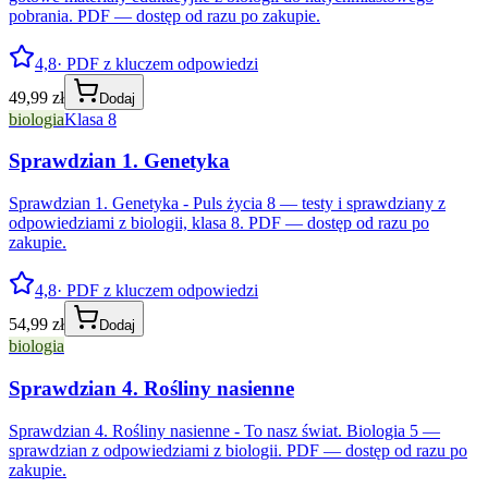
pobrania. PDF — dostęp od razu po zakupie.
4,8
· PDF z kluczem odpowiedzi
49,99 zł
Dodaj
biologia
Klasa 8
Sprawdzian 1. Genetyka
Sprawdzian 1. Genetyka - Puls życia 8 — testy i sprawdziany z
odpowiedziami z biologii, klasa 8. PDF — dostęp od razu po
zakupie.
4,8
· PDF z kluczem odpowiedzi
54,99 zł
Dodaj
biologia
Sprawdzian 4. Rośliny nasienne
Sprawdzian 4. Rośliny nasienne - To nasz świat. Biologia 5 —
sprawdzian z odpowiedziami z biologii. PDF — dostęp od razu po
zakupie.