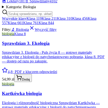
📚
Lektury
181
📄
Sprawdziany
4102
Kategoria: Biologia
Wszystkie klasy
Klasa 1
19
Klasa 2
11
Klasa 3
10
Klasa 4
56
Klasa
5
57
Klasa 6
61
Klasa 7
61
Klasa 8
44
Filtry:
🔬
Biologia
Wyczyść filtry
biologia
Klasa 8
Sprawdzian 3. Ekologia
Sprawdzian 3. Ekologia - Puls życia 8 — gotowe materiały
edukacyjne z biologii do natychmiastowego pobrania, klasa 8. PDF
— dostęp od razu po zakupie.
4,8
· PDF z kluczem odpowiedzi
54,99 zł
Dodaj
biologia
Kartkówka biologia
Ekologia i różnorodność biologiczna Sprawdzian Kartkówka —
gotowe materiały edukacyjne z biologii do natychmiastowego