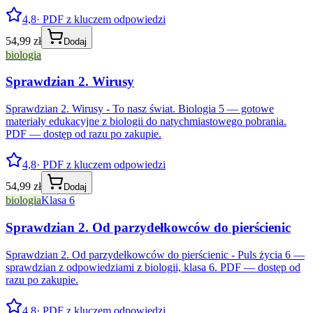
4,8
· PDF z kluczem odpowiedzi
54,99 zł
Dodaj
biologia
Sprawdzian 2. Wirusy
Sprawdzian 2. Wirusy - To nasz świat. Biologia 5 — gotowe
materiały edukacyjne z biologii do natychmiastowego pobrania.
PDF — dostęp od razu po zakupie.
4,8
· PDF z kluczem odpowiedzi
54,99 zł
Dodaj
biologia
Klasa 6
Sprawdzian 2. Od parzydełkowców do pierścienic
Sprawdzian 2. Od parzydełkowców do pierścienic - Puls życia 6 —
sprawdzian z odpowiedziami z biologii, klasa 6. PDF — dostęp od
razu po zakupie.
4,8
· PDF z kluczem odpowiedzi