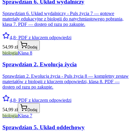
Sprawdzian 6. Układ wydalniczy
Sprawdzian 6. Układ wydalniczy - Puls życia 7 — gotowe
materiały edukacyjne z biologii do natychmiastowego pobrania,
klasa 7. PDF — dostęp od razu po zakupie.
4,8
· PDF z kluczem odpowiedzi
54,99 zł
Dodaj
biologia
Klasa 8
Sprawdzian 2. Ewolucja życia
Sprawdzian 2. Ewolucja życia - Puls życia 8 — kompletny zestaw
materiałów z biologii z kluczem odpowiedzi, klasa 8. PDF —
dostęp od razu po zakupie.
4,8
· PDF z kluczem odpowiedzi
54,99 zł
Dodaj
biologia
Klasa 7
Sprawdzian 5. Układ oddechowy