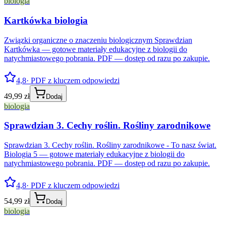
biologia
Kartkówka biologia
Związki organiczne o znaczeniu biologicznym Sprawdzian
Kartkówka — gotowe materiały edukacyjne z biologii do
natychmiastowego pobrania. PDF — dostęp od razu po zakupie.
4,8
· PDF z kluczem odpowiedzi
49,99 zł
Dodaj
biologia
Sprawdzian 3. Cechy roślin. Rośliny zarodnikowe
Sprawdzian 3. Cechy roślin. Rośliny zarodnikowe - To nasz świat.
Biologia 5 — gotowe materiały edukacyjne z biologii do
natychmiastowego pobrania. PDF — dostęp od razu po zakupie.
4,8
· PDF z kluczem odpowiedzi
54,99 zł
Dodaj
biologia