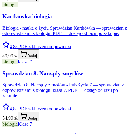
biologia
Kartkówka biologia
Biologia - nauka o życiu Sprawdzian Kartkówka — sprawdzian z
odpowiedziami z biologii. PDF — dostęp od razu po zakupie.
4,8
· PDF z kluczem odpowiedzi
49,99 zł
Dodaj
biologia
Klasa 7
Sprawdzian 8. Narządy zmysłów
Sprawdzian 8. Narządy zmysłów - Puls życia 7 — sprawdzian z
odpowiedziami z biologii, klasa 7. PDF — dostęp od razu po
zakupie.
4,8
· PDF z kluczem odpowiedzi
54,99 zł
Dodaj
biologia
Klasa 7