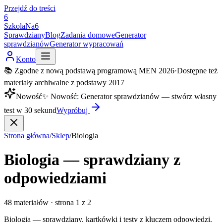
Przejdź do treści
6
SzkolaNa6
Sprawdziany
Blog
Zadania domowe
Generator
sprawdzianów
Generator wypracowań
Konto
📚 Zgodne z nową podstawą programową MEN 2026
·
Dostępne też
materiały archiwalne z podstawy 2017
Nowość
✨
Nowość
:
Generator sprawdzianów — stwórz własny
test w 30 sekund
Wypróbuj
Strona główna
/
Sklep
/
Biologia
Biologia — sprawdziany z
odpowiedziami
48
materiałów
·
strona
1
z
2
Biologia — sprawdziany, kartkówki i testy z kluczem odpowiedzi.