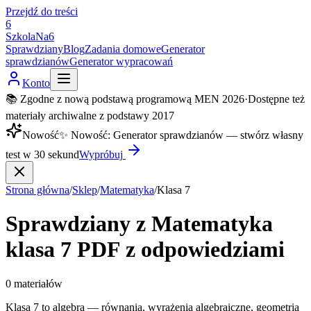
Przejdź do treści
6
SzkolaNa6
Sprawdziany
Blog
Zadania domowe
Generator
sprawdzianów
Generator wypracowań
Konto
📚 Zgodne z nową podstawą programową MEN 2026
·
Dostępne też
materiały archiwalne z podstawy 2017
Nowość
✨
Nowość
:
Generator sprawdzianów — stwórz własny
test w 30 sekund
Wypróbuj
Strona główna
/
Sklep
/
Matematyka
/
Klasa
7
Sprawdziany z
Matematyka
klasa
7
PDF z odpowiedziami
0
materiałów
Klasa 7 to algebra — równania, wyrażenia algebraiczne, geometria