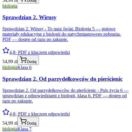
54,99 zł
Dodaj
biologia
Sprawdzian 2. Wirusy
Sprawdzian 2. Wirusy - To nasz świat. Biologia 5 — gotowe
materiały edukacyjne z biologii do natychmiastowego pobrania.
PDF — dostęp od razu po zakupie.
4,8
· PDF z kluczem odpowiedzi
54,99 zł
Dodaj
biologia
Klasa 6
Sprawdzian 2. Od parzydełkowców do pierścienic
Sprawdzian 2. Od parzydełkowców do pierścienic - Puls życia 6 —
sprawdzian z odpowiedziami z biologii, klasa 6. PDF — dostęp od
razu po zakupie.
4,8
· PDF z kluczem odpowiedzi
54,99 zł
Dodaj
biologia
Klasa 7