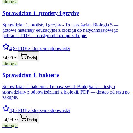
biologia
Sprawdzian 1. protisty i grzyby
Sprawdzian 1. protisty i grzyby - To nasz świat. Biologia 5 —
gotowe materiały edukacyjne z biologii do natychmiastowego
pobrania. PDF — dostęp od razu po zakupie.
4,8
· PDF z kluczem odpowiedzi
54,99 zł
Dodaj
biologia
Sprawdzian 1. bakterie
Sprawdzian 1. bakterie - To nasz świat. Biologia 5 — testy i
sprawdziany z odpowiedziami z biologii. PDF — dostęp od razu po
zakupie.
4,8
· PDF z kluczem odpowiedzi
54,99 zł
Dodaj
biologia