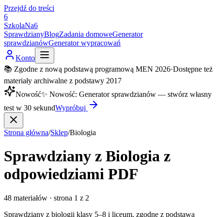
Przejdź do treści
6
SzkolaNa6
Sprawdziany
Blog
Zadania domowe
Generator
sprawdzianów
Generator wypracowań
Konto
📚 Zgodne z nową podstawą programową MEN 2026
·
Dostępne też
materiały archiwalne z podstawy 2017
Nowość
✨
Nowość
:
Generator sprawdzianów — stwórz własny
test w 30 sekund
Wypróbuj
Strona główna
/
Sklep
/
Biologia
Sprawdziany z
Biologia
z
odpowiedziami PDF
48
materiałów
·
strona
1
z
2
Sprawdziany z biologii klasy 5–8 i liceum, zgodne z podstawą