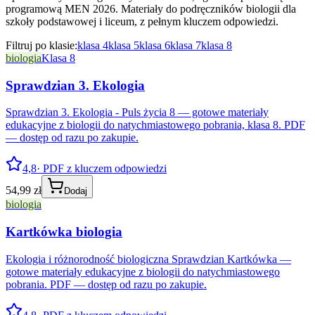
programową MEN 2026. Materiały do podręczników biologii dla
szkoły podstawowej i liceum, z pełnym kluczem odpowiedzi.
Filtruj po klasie:
klasa 4
klasa 5
klasa 6
klasa 7
klasa 8
biologia
Klasa 8
Sprawdzian 3. Ekologia
Sprawdzian 3. Ekologia - Puls życia 8 — gotowe materiały
edukacyjne z biologii do natychmiastowego pobrania, klasa 8. PDF
— dostęp od razu po zakupie.
4,8
· PDF z kluczem odpowiedzi
54,99 zł
Dodaj
biologia
Kartkówka biologia
Ekologia i różnorodność biologiczna Sprawdzian Kartkówka —
gotowe materiały edukacyjne z biologii do natychmiastowego
pobrania. PDF — dostęp od razu po zakupie.