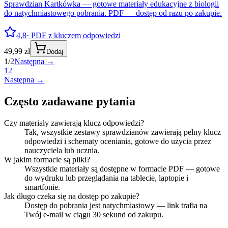
Sprawdzian Kartkówka — gotowe materiały edukacyjne z biologii
do natychmiastowego pobrania. PDF — dostęp od razu po zakupie.
4,8
· PDF z kluczem odpowiedzi
49,99 zł
Dodaj
1
/
2
Następna →
1
2
Następna →
Często zadawane pytania
Czy materiały zawierają klucz odpowiedzi?
Tak, wszystkie zestawy sprawdzianów zawierają pełny klucz
odpowiedzi i schematy oceniania, gotowe do użycia przez
nauczyciela lub ucznia.
W jakim formacie są pliki?
Wszystkie materiały są dostępne w formacie PDF — gotowe
do wydruku lub przeglądania na tablecie, laptopie i
smartfonie.
Jak długo czeka się na dostęp po zakupie?
Dostęp do pobrania jest natychmiastowy — link trafia na
Twój e-mail w ciągu 30 sekund od zakupu.