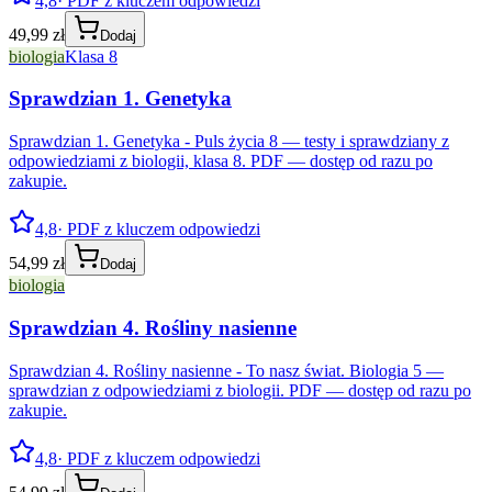
4,8
· PDF z kluczem odpowiedzi
49,99 zł
Dodaj
biologia
Klasa 8
Sprawdzian 1. Genetyka
Sprawdzian 1. Genetyka - Puls życia 8 — testy i sprawdziany z
odpowiedziami z biologii, klasa 8. PDF — dostęp od razu po
zakupie.
4,8
· PDF z kluczem odpowiedzi
54,99 zł
Dodaj
biologia
Sprawdzian 4. Rośliny nasienne
Sprawdzian 4. Rośliny nasienne - To nasz świat. Biologia 5 —
sprawdzian z odpowiedziami z biologii. PDF — dostęp od razu po
zakupie.
4,8
· PDF z kluczem odpowiedzi