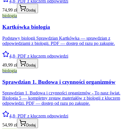
4,8
· PDF z kluczem odpowiedzi
74,99 zł
Dodaj
biologia
Kartkówka biologia
Podstawy biologii Sprawdzian Kartkówka — sprawdzian z
odpowiedziami z biologii. PDF — dostęp od razu po zakupie.
4,8
· PDF z kluczem odpowiedzi
49,99 zł
Dodaj
biologia
Sprawdzian 1. Budowa i czynności organizmów
Sprawdzian 1. Budowa i czynności organizmów - To nasz świat.
Biologia 5 — kompletny zestaw materiałów z biologii z kluczem
odpowiedzi. PDF — dostęp od razu po zakupie.
4,8
· PDF z kluczem odpowiedzi
54,99 zł
Dodaj