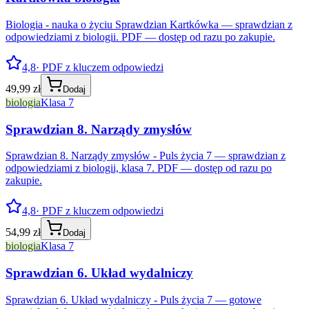
Biologia - nauka o życiu Sprawdzian Kartkówka — sprawdzian z
odpowiedziami z biologii. PDF — dostęp od razu po zakupie.
4,8
· PDF z kluczem odpowiedzi
49,99 zł
Dodaj
biologia
Klasa 7
Sprawdzian 8. Narządy zmysłów
Sprawdzian 8. Narządy zmysłów - Puls życia 7 — sprawdzian z
odpowiedziami z biologii, klasa 7. PDF — dostęp od razu po
zakupie.
4,8
· PDF z kluczem odpowiedzi
54,99 zł
Dodaj
biologia
Klasa 7
Sprawdzian 6. Układ wydalniczy
Sprawdzian 6. Układ wydalniczy - Puls życia 7 — gotowe