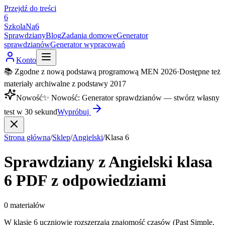
Przejdź do treści
6
SzkolaNa6
Sprawdziany
Blog
Zadania domowe
Generator
sprawdzianów
Generator wypracowań
Konto
📚 Zgodne z nową podstawą programową MEN 2026
·
Dostępne też
materiały archiwalne z podstawy 2017
Nowość
✨
Nowość
:
Generator sprawdzianów — stwórz własny
test w 30 sekund
Wypróbuj
Strona główna
/
Sklep
/
Angielski
/
Klasa
6
Sprawdziany z
Angielski
klasa
6
PDF z odpowiedziami
0
materiałów
W klasie 6 uczniowie rozszerzają znajomość czasów (Past Simple,