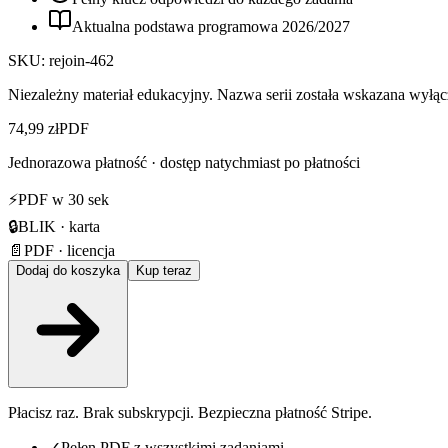
Aktualna podstawa programowa
2026
/
2027
SKU:
rejoin-462
Niezależny materiał edukacyjny. Nazwa serii została wskazana wyłącz
74,99 zł
PDF
Jednorazowa płatność · dostęp natychmiast po płatności
⚡
PDF w 30 sek
🔒
BLIK · karta
📄
PDF · licencja
Dodaj do koszyka
Kup teraz
Płacisz raz. Brak subskrypcji. Bezpieczna płatność Stripe.
✓
Pełen PDF z wszystkimi zadaniami