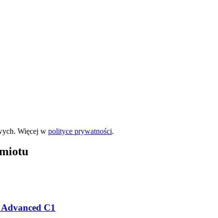
wych. Więcej w
polityce prywatności
.
dmiotu
on Advanced C1