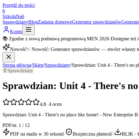
Przejdź do treści
6
SzkolaNa6
Sprawdziany
Blog
Zadania domowe
Generator sprawdzianów
Generat
Konto
📚 Zgodne z nową podstawą programową MEN 2026
·
Dostępne też 
Nowość
✨
Nowość
:
Generator sprawdzianów — stwórz własny t
Strona główna
/
Sklep
/
Sprawdziany
/
Sprawdzian: Unit 4 - There's no 
📄
Sprawdziany
Sprawdzian: Unit 4 - There's no
4,8
·
4
ocen
Sprawdzian: Unit 4 - There's no place like home! - New Enterprise
PDF
str. 1 / 12
PDF na mailu w 30 sekund
·
Bezpieczna płatność
·
BLIK · k