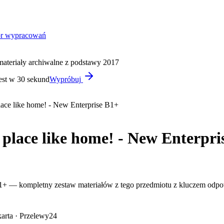
or wypracowań
materiały archiwalne z podstawy 2017
est w 30 sekund
Wypróbuj
place like home! - New Enterprise B1+
 place like home! - New Enterpri
 B1+ — kompletny zestaw materiałów z tego przedmiotu z kluczem odp
arta · Przelewy24