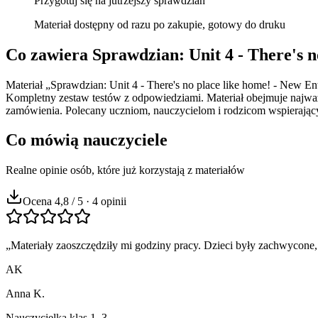
Przygotuj się na jutrzejszy sprawdzian
Materiał dostępny od razu po zakupie, gotowy do druku
Co zawiera
Sprawdzian: Unit 4 - There's n
Materiał „Sprawdzian: Unit 4 - There's no place like home! - New E
Kompletny zestaw testów z odpowiedziami. Materiał obejmuje najwa
zamówienia. Polecany uczniom, nauczycielom i rodzicom wspieraj
Co mówią nauczyciele
Realne opinie osób, które już korzystają z materiałów
Ocena 4,8 / 5 · 4 opinii
„
Materiały zaoszczędziły mi godziny pracy. Dzieci były zachwycone,
AK
Anna K.
Nauczycielka klas 1–3