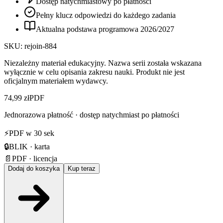
Dostęp natychmiastowy po płatności
Pełny klucz odpowiedzi do każdego zadania
Aktualna podstawa programowa
2026
/
2027
SKU:
rejoin-884
Niezależny materiał edukacyjny. Nazwa serii została wskazana
wyłącznie w celu opisania zakresu nauki. Produkt nie jest
oficjalnym materiałem wydawcy.
74,99 zł
PDF
Jednorazowa płatność · dostęp natychmiast po płatności
⚡
PDF w 30 sek
🔒
BLIK · karta
📄
PDF · licencja
Dodaj do koszyka
Kup teraz