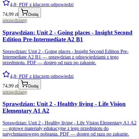
4,8
· PDF z kluczem odpowiedzi
74,99 zł
Dodaj
sprawdziany
Sprawdzian: Unit 2 - Going places - Insight Second
Edition Pre-Intermediate A2 B1
Sprawdzian: Unit 2 - Going places - Insight Second Edition Pre-
Intermediate A2 B1 — sprawdzian z odpowiedziami z tego
przedmiotu. PDF — dostęp od razu po zakupie.
4,8
· PDF z kluczem odpowiedzi
74,99 zł
Dodaj
sprawdziany
Sprawdzian: Unit 2 - Healthy living - Life Vision
Elementary A1 A2
Sprawdzian: Unit 2 - Healthy living - Life Vision Elementary A1 A2
— gotowe materiały edukacyjne z tego przedmiotu do
natychmiastowego pobrania. PDF — dostęp od razu po zakupie.