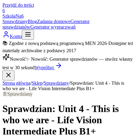
Przejdź do treści
6
SzkolaNa6
Sprawdziany
Blog
Zadania domowe
Generator
sprawdzianów
Generator wypracowań
Konto
📚 Zgodne z nową podstawą programową MEN 2026
·
Dostępne też
materiały archiwalne z podstawy 2017
Nowość
✨
Nowość
:
Generator sprawdzianów — stwórz własny
test w 30 sekund
Wypróbuj
Strona główna
/
Sklep
/
Sprawdziany
/
Sprawdzian: Unit 4 - This is
who we are - Life Vision Intermediate Plus B1+
📄
Sprawdziany
Sprawdzian: Unit 4 - This is
who we are - Life Vision
Intermediate Plus B1+