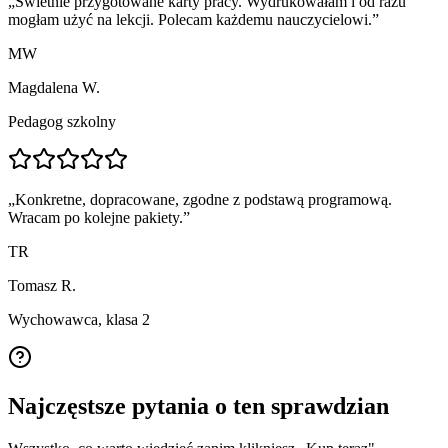
„
Świetnie przygotowane karty pracy. Wydrukowałam i od razu
mogłam użyć na lekcji. Polecam każdemu nauczycielowi.
”
MW
Magdalena W.
Pedagog szkolny
„
Konkretne, dopracowane, zgodne z podstawą programową.
Wracam po kolejne pakiety.
”
TR
Tomasz R.
Wychowawca, klasa 2
Najczęstsze pytania o ten sprawdzian