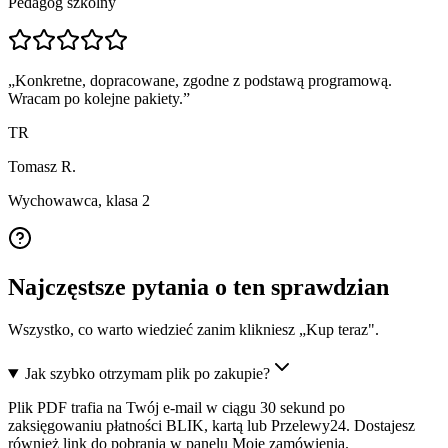
Pedagog szkolny
„
Konkretne, dopracowane, zgodne z podstawą programową.
Wracam po kolejne pakiety.
”
TR
Tomasz R.
Wychowawca, klasa 2
Najczęstsze pytania o ten sprawdzian
Wszystko, co warto wiedzieć zanim klikniesz „Kup teraz".
Jak szybko otrzymam plik po zakupie?
Plik PDF trafia na Twój e-mail w ciągu 30 sekund po
zaksięgowaniu płatności BLIK, kartą lub Przelewy24. Dostajesz
również link do pobrania w panelu Moje zamówienia.