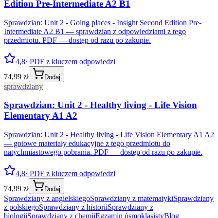
Edition Pre-Intermediate A2 B1
Sprawdzian: Unit 2 - Going places - Insight Second Edition Pre-
Intermediate A2 B1 — sprawdzian z odpowiedziami z tego
przedmiotu. PDF — dostęp od razu po zakupie.
4,8
· PDF z kluczem odpowiedzi
74,99 zł
Dodaj
sprawdziany
Sprawdzian: Unit 2 - Healthy living - Life Vision
Elementary A1 A2
Sprawdzian: Unit 2 - Healthy living - Life Vision Elementary A1 A2
— gotowe materiały edukacyjne z tego przedmiotu do
natychmiastowego pobrania. PDF — dostęp od razu po zakupie.
4,8
· PDF z kluczem odpowiedzi
74,99 zł
Dodaj
Sprawdziany z angielskiego
Sprawdziany z matematyki
Sprawdziany
z polskiego
Sprawdziany z historii
Sprawdziany z
biologii
Sprawdziany z chemii
Egzamin ósmoklasisty
Blog