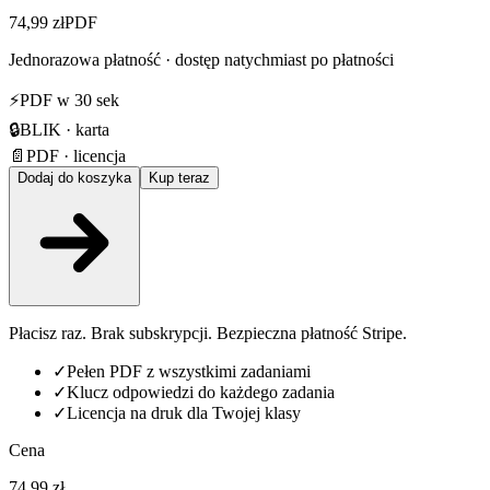
74,99 zł
PDF
Jednorazowa płatność · dostęp natychmiast po płatności
⚡
PDF w 30 sek
🔒
BLIK · karta
📄
PDF · licencja
Dodaj do koszyka
Kup teraz
Płacisz raz. Brak subskrypcji. Bezpieczna płatność Stripe.
✓
Pełen PDF z wszystkimi zadaniami
✓
Klucz odpowiedzi do każdego zadania
✓
Licencja na druk dla Twojej klasy
Cena
74,99 zł