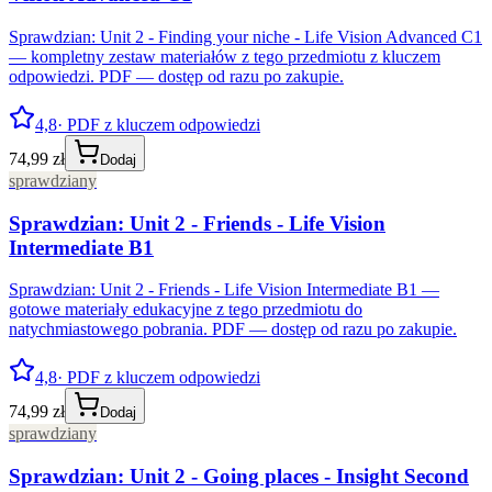
Sprawdzian: Unit 2 - Finding your niche - Life Vision Advanced C1
— kompletny zestaw materiałów z tego przedmiotu z kluczem
odpowiedzi. PDF — dostęp od razu po zakupie.
4,8
· PDF z kluczem odpowiedzi
74,99 zł
Dodaj
sprawdziany
Sprawdzian: Unit 2 - Friends - Life Vision
Intermediate B1
Sprawdzian: Unit 2 - Friends - Life Vision Intermediate B1 —
gotowe materiały edukacyjne z tego przedmiotu do
natychmiastowego pobrania. PDF — dostęp od razu po zakupie.
4,8
· PDF z kluczem odpowiedzi
74,99 zł
Dodaj
sprawdziany
Sprawdzian: Unit 2 - Going places - Insight Second