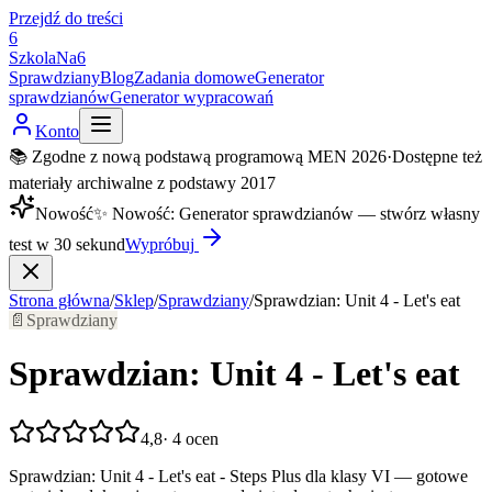
Przejdź do treści
6
SzkolaNa6
Sprawdziany
Blog
Zadania domowe
Generator
sprawdzianów
Generator wypracowań
Konto
📚 Zgodne z nową podstawą programową MEN 2026
·
Dostępne też
materiały archiwalne z podstawy 2017
Nowość
✨
Nowość
:
Generator sprawdzianów — stwórz własny
test w 30 sekund
Wypróbuj
Strona główna
/
Sklep
/
Sprawdziany
/
Sprawdzian: Unit 4 - Let's eat
📄
Sprawdziany
Sprawdzian: Unit 4 - Let's eat
4,8
·
4
ocen
Sprawdzian: Unit 4 - Let's eat - Steps Plus dla klasy VI — gotowe