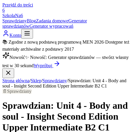
Przejdź do treści
6
SzkolaNa6
Sprawdziany
Blog
Zadania domowe
Generator
sprawdzianów
Generator wypracowań
Konto
📚 Zgodne z nową podstawą programową MEN 2026
·
Dostępne też
materiały archiwalne z podstawy 2017
Nowość
✨
Nowość
:
Generator sprawdzianów — stwórz własny
test w 30 sekund
Wypróbuj
Strona główna
/
Sklep
/
Sprawdziany
/
Sprawdzian: Unit 4 - Body and
soul - Insight Second Edition Upper Intermediate B2 C1
📄
Sprawdziany
Sprawdzian: Unit 4 - Body and
soul - Insight Second Edition
Upper Intermediate B2 C1