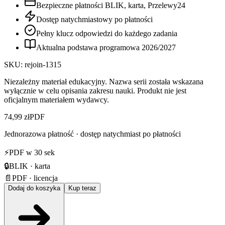
Bezpieczne płatności BLIK, karta, Przelewy24
Dostęp natychmiastowy po płatności
Pełny klucz odpowiedzi do każdego zadania
Aktualna podstawa programowa
2026
/
2027
SKU:
rejoin-1315
Niezależny materiał edukacyjny. Nazwa serii została wskazana
wyłącznie w celu opisania zakresu nauki. Produkt nie jest
oficjalnym materiałem wydawcy.
74,99 zł
PDF
Jednorazowa płatność · dostęp natychmiast po płatności
⚡
PDF w 30 sek
🔒
BLIK · karta
📄
PDF · licencja
Dodaj do koszyka
Kup teraz