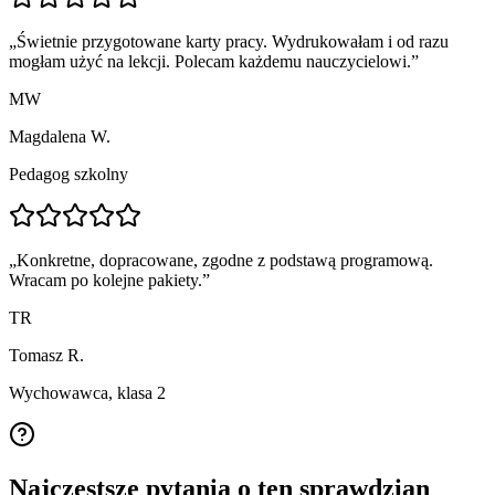
„
Świetnie przygotowane karty pracy. Wydrukowałam i od razu
mogłam użyć na lekcji. Polecam każdemu nauczycielowi.
”
MW
Magdalena W.
Pedagog szkolny
„
Konkretne, dopracowane, zgodne z podstawą programową.
Wracam po kolejne pakiety.
”
TR
Tomasz R.
Wychowawca, klasa 2
Najczęstsze pytania o ten sprawdzian