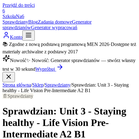
Przejdź do treści
6
SzkolaNa6
Sprawdziany
Blog
Zadania domowe
Generator
sprawdzianów
Generator wypracowań
Konto
📚 Zgodne z nową podstawą programową MEN 2026
·
Dostępne też
materiały archiwalne z podstawy 2017
Nowość
✨
Nowość
:
Generator sprawdzianów — stwórz własny
test w 30 sekund
Wypróbuj
Strona główna
/
Sklep
/
Sprawdziany
/
Sprawdzian: Unit 3 - Staying
healthy - Life Vision Pre-Intermediate A2 B1
📄
Sprawdziany
Sprawdzian: Unit 3 - Staying
healthy - Life Vision Pre-
Intermediate A2 B1