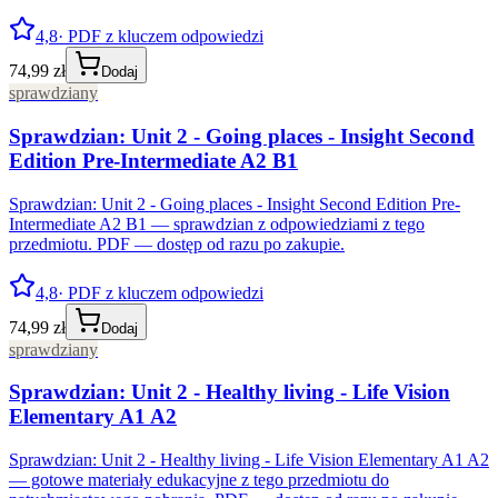
4,8
· PDF z kluczem odpowiedzi
74,99 zł
Dodaj
sprawdziany
Sprawdzian: Unit 2 - Going places - Insight Second
Edition Pre-Intermediate A2 B1
Sprawdzian: Unit 2 - Going places - Insight Second Edition Pre-
Intermediate A2 B1 — sprawdzian z odpowiedziami z tego
przedmiotu. PDF — dostęp od razu po zakupie.
4,8
· PDF z kluczem odpowiedzi
74,99 zł
Dodaj
sprawdziany
Sprawdzian: Unit 2 - Healthy living - Life Vision
Elementary A1 A2
Sprawdzian: Unit 2 - Healthy living - Life Vision Elementary A1 A2
— gotowe materiały edukacyjne z tego przedmiotu do