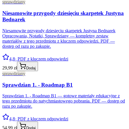
sprawdziany
Niesamowite przygody dziesięciu skarpetek Justyna
Bednarek
Niesamowite przygody dziesięciu skarpetek Justyna Bednarek
Opracowania, Notatki, Sprawdziany — kompletny zestaw
materiałów z tego przedmiotu z kluczem odpowiedzi. PDF —
dostęp od razu po zakupie.
4,8
· PDF z kluczem odpowiedzi
29,99 zł
Dodaj
sprawdziany
Sprawdzian 1. - Roadmap B1
Sprawdzian 1. - Roadmap B1 — gotowe materiały edukacyjne z
tego przedmiotu do natychmiastowego pobrania. PDF — dostęp od
razu po zakupie.
4,8
· PDF z kluczem odpowiedzi
54,99 zł
Dodaj