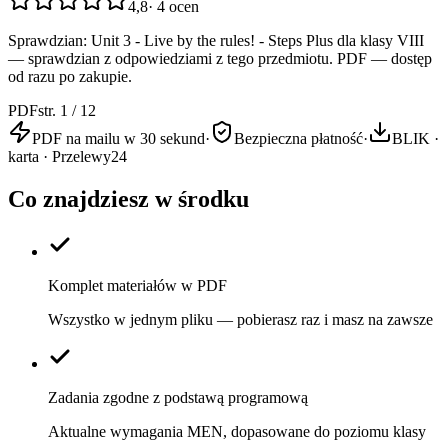
4,8
·
4
ocen
Sprawdzian: Unit 3 - Live by the rules! - Steps Plus dla klasy VIII
— sprawdzian z odpowiedziami z tego przedmiotu. PDF — dostęp
od razu po zakupie.
PDF
str. 1 / 12
PDF na mailu w 30 sekund
·
Bezpieczna płatność
·
BLIK ·
karta · Przelewy24
Co znajdziesz w środku
Komplet materiałów w PDF
Wszystko w jednym pliku — pobierasz raz i masz na zawsze
Zadania zgodne z podstawą programową
Aktualne wymagania MEN, dopasowane do poziomu klasy