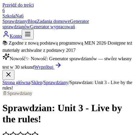
Przejdź do treści
6
SzkolaNa6
Sprawdziany
Blog
Zadania domowe
Generator
sprawdzianów
Generator wypracowań
Konto
📚 Zgodne z nową podstawą programową MEN 2026
·
Dostępne też
materiały archiwalne z podstawy 2017
Nowość
✨
Nowość
:
Generator sprawdzianów — stwórz własny
test w 30 sekund
Wypróbuj
Strona główna
/
Sklep
/
Sprawdziany
/
Sprawdzian: Unit 3 - Live by the
rules!
📄
Sprawdziany
Sprawdzian: Unit 3 - Live by
the rules!