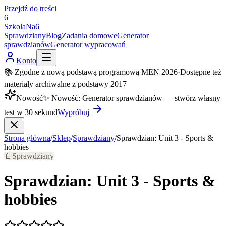
Przejdź do treści
6
SzkolaNa6
Sprawdziany
Blog
Zadania domowe
Generator
sprawdzianów
Generator wypracowań
Konto
📚 Zgodne z nową podstawą programową MEN 2026
·
Dostępne też
materiały archiwalne z podstawy 2017
Nowość
✨
Nowość
:
Generator sprawdzianów — stwórz własny
test w 30 sekund
Wypróbuj
Strona główna
/
Sklep
/
Sprawdziany
/
Sprawdzian: Unit 3 - Sports &
hobbies
📄
Sprawdziany
Sprawdzian: Unit 3 - Sports &
hobbies