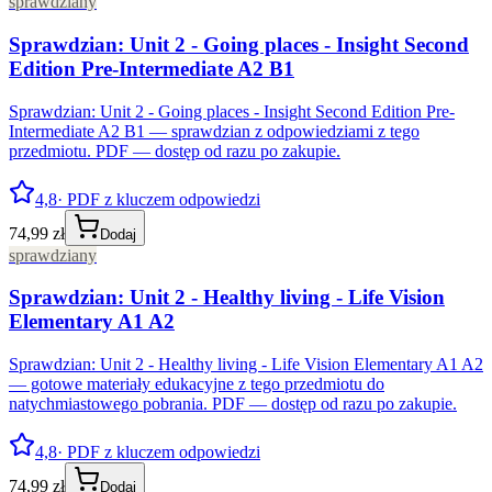
sprawdziany
Sprawdzian: Unit 2 - Going places - Insight Second
Edition Pre-Intermediate A2 B1
Sprawdzian: Unit 2 - Going places - Insight Second Edition Pre-
Intermediate A2 B1 — sprawdzian z odpowiedziami z tego
przedmiotu. PDF — dostęp od razu po zakupie.
4,8
· PDF z kluczem odpowiedzi
74,99 zł
Dodaj
sprawdziany
Sprawdzian: Unit 2 - Healthy living - Life Vision
Elementary A1 A2
Sprawdzian: Unit 2 - Healthy living - Life Vision Elementary A1 A2
— gotowe materiały edukacyjne z tego przedmiotu do
natychmiastowego pobrania. PDF — dostęp od razu po zakupie.
4,8
· PDF z kluczem odpowiedzi
74,99 zł
Dodaj