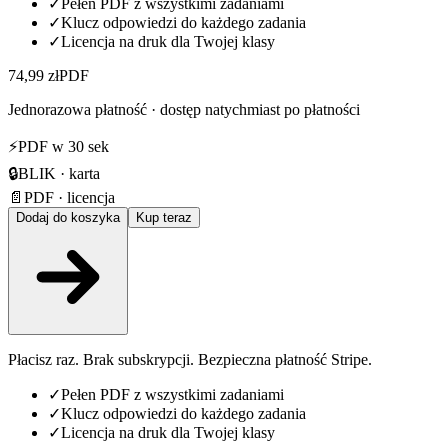
✓
Pełen PDF z wszystkimi zadaniami
✓
Klucz odpowiedzi do każdego zadania
✓
Licencja na druk dla Twojej klasy
74,99 zł
PDF
Jednorazowa płatność · dostęp natychmiast po płatności
⚡
PDF w 30 sek
🔒
BLIK · karta
📄
PDF · licencja
Dodaj do koszyka
Kup teraz
Płacisz raz. Brak subskrypcji. Bezpieczna płatność Stripe.
✓
Pełen PDF z wszystkimi zadaniami
✓
Klucz odpowiedzi do każdego zadania
✓
Licencja na druk dla Twojej klasy