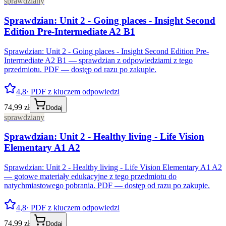
sprawdziany
Sprawdzian: Unit 2 - Going places - Insight Second
Edition Pre-Intermediate A2 B1
Sprawdzian: Unit 2 - Going places - Insight Second Edition Pre-
Intermediate A2 B1 — sprawdzian z odpowiedziami z tego
przedmiotu. PDF — dostęp od razu po zakupie.
4,8
· PDF z kluczem odpowiedzi
74,99 zł
Dodaj
sprawdziany
Sprawdzian: Unit 2 - Healthy living - Life Vision
Elementary A1 A2
Sprawdzian: Unit 2 - Healthy living - Life Vision Elementary A1 A2
— gotowe materiały edukacyjne z tego przedmiotu do
natychmiastowego pobrania. PDF — dostęp od razu po zakupie.
4,8
· PDF z kluczem odpowiedzi
74,99 zł
Dodaj