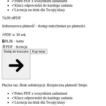
✓
Pełen PDF z wszystkimi zadaniami
✓
Klucz odpowiedzi do każdego zadania
✓
Licencja na druk dla Twojej klasy
74,99 zł
PDF
Jednorazowa płatność · dostęp natychmiast po płatności
⚡
PDF w 30 sek
🔒
BLIK · karta
📄
PDF · licencja
Dodaj do koszyka
Kup teraz
Płacisz raz. Brak subskrypcji. Bezpieczna płatność Stripe.
✓
Pełen PDF z wszystkimi zadaniami
✓
Klucz odpowiedzi do każdego zadania
✓
Licencja na druk dla Twojej klasy