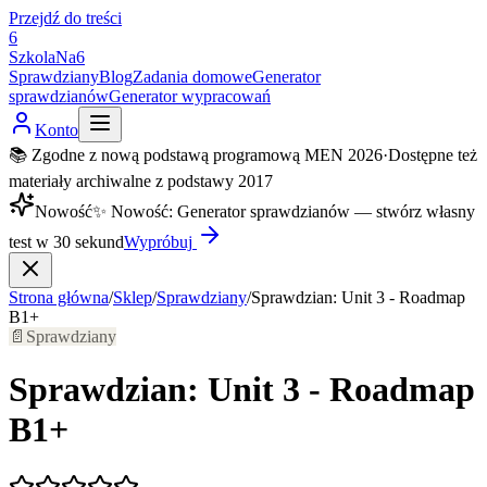
Przejdź do treści
6
SzkolaNa6
Sprawdziany
Blog
Zadania domowe
Generator
sprawdzianów
Generator wypracowań
Konto
📚 Zgodne z nową podstawą programową MEN 2026
·
Dostępne też
materiały archiwalne z podstawy 2017
Nowość
✨
Nowość
:
Generator sprawdzianów — stwórz własny
test w 30 sekund
Wypróbuj
Strona główna
/
Sklep
/
Sprawdziany
/
Sprawdzian: Unit 3 - Roadmap
B1+
📄
Sprawdziany
Sprawdzian: Unit 3 - Roadmap
B1+