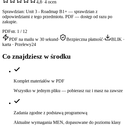
4,8
·
4
ocen
Sprawdzian: Unit 3 - Roadmap B1+ — sprawdzian z
odpowiedziami z tego przedmiotu. PDF — dostęp od razu po
zakupie.
PDF
str. 1 / 12
PDF na mailu w 30 sekund
·
Bezpieczna płatność
·
BLIK ·
karta · Przelewy24
Co znajdziesz w środku
Komplet materiałów w PDF
Wszystko w jednym pliku — pobierasz raz i masz na zawsze
Zadania zgodne z podstawą programową
Aktualne wymagania MEN, dopasowane do poziomu klasy