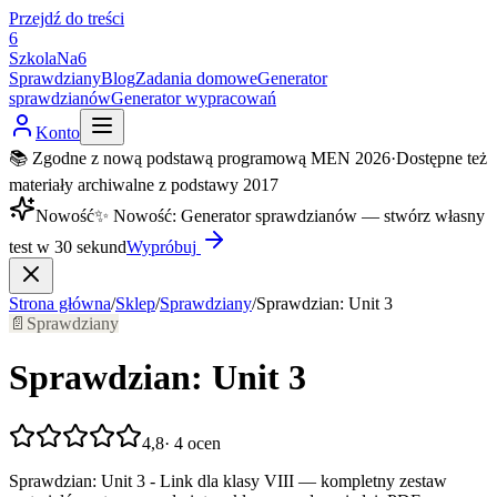
Przejdź do treści
6
SzkolaNa6
Sprawdziany
Blog
Zadania domowe
Generator
sprawdzianów
Generator wypracowań
Konto
📚 Zgodne z nową podstawą programową MEN 2026
·
Dostępne też
materiały archiwalne z podstawy 2017
Nowość
✨
Nowość
:
Generator sprawdzianów — stwórz własny
test w 30 sekund
Wypróbuj
Strona główna
/
Sklep
/
Sprawdziany
/
Sprawdzian: Unit 3
📄
Sprawdziany
Sprawdzian: Unit 3
4,8
·
4
ocen
Sprawdzian: Unit 3 - Link dla klasy VIII — kompletny zestaw