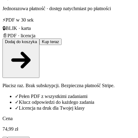
Jednorazowa płatność · dostęp natychmiast po płatności
⚡
PDF w 30 sek
🔒
BLIK · karta
📄
PDF · licencja
Dodaj do koszyka
Kup teraz
Płacisz raz. Brak subskrypcji. Bezpieczna płatność Stripe.
✓
Pełen PDF z wszystkimi zadaniami
✓
Klucz odpowiedzi do każdego zadania
✓
Licencja na druk dla Twojej klasy
Cena
74,99 zł