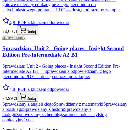
gotowe materiały edukacyjne z tego przedmiotu do
natychmiastowego pobrania. PDF — dostęp od razu po zakupie.
4,8
· PDF z kluczem odpowiedzi
74,99 zł
Dodaj
sprawdziany
Sprawdzian: Unit 2 - Going places - Insight Second
Edition Pre-Intermediate A2 B1
Sprawdzian: Unit 2 - Going places - Insight Second Edition Pre-
Intermediate A2 B1 — sprawdzian z odpowiedziami z tego
przedmiotu. PDF — dostęp od razu po zakupie.
4,8
· PDF z kluczem odpowiedzi
74,99 zł
Dodaj
Sprawdziany z angielskiego
Sprawdziany z matematyki
Sprawdziany
z polskiego
Sprawdziany z historii
Sprawdziany z
biologii
Sprawdziany z chemii
Egzamin ósmoklasisty
Blog
edukacyjny
O nas
Newsletter — bądź na bieżąco