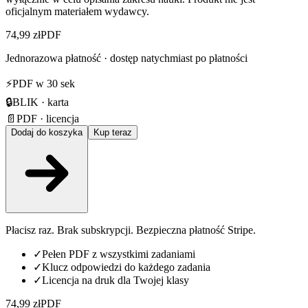
oficjalnym materiałem wydawcy.
74,99 zł
PDF
Jednorazowa płatność · dostęp natychmiast po płatności
⚡
PDF w 30 sek
🔒
BLIK · karta
📄
PDF · licencja
Dodaj do koszyka
Kup teraz
Płacisz raz. Brak subskrypcji. Bezpieczna płatność Stripe.
✓
Pełen PDF z wszystkimi zadaniami
✓
Klucz odpowiedzi do każdego zadania
✓
Licencja na druk dla Twojej klasy
74,99 zł
PDF