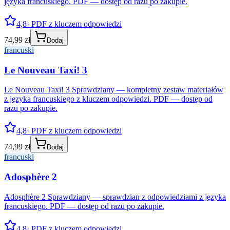
języka francuskiego. PDF — dostęp od razu po zakupie.
4,8
· PDF z kluczem odpowiedzi
74,99 zł
Dodaj
francuski
Le Nouveau Taxi! 3
Le Nouveau Taxi! 3 Sprawdziany — kompletny zestaw materiałów
z języka francuskiego z kluczem odpowiedzi. PDF — dostęp od
razu po zakupie.
4,8
· PDF z kluczem odpowiedzi
74,99 zł
Dodaj
francuski
Adosphère 2
Adosphère 2 Sprawdziany — sprawdzian z odpowiedziami z języka
francuskiego. PDF — dostęp od razu po zakupie.
4,8
· PDF z kluczem odpowiedzi