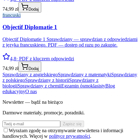
74,99 zł
Dodaj
francuski
Objectif Diplomatie 1
Objectif Diplomatie 1 Sprawdziany — sprawdzian z odpowiedziami
z języka francuskiego. PDF — dostęp od razu po zakupie.
4,8
· PDF z kluczem odpowiedzi
74,99 zł
Dodaj
Sprawdziany z angielskiego
Sprawdziany z matematyki
Sprawdziany
z polskiego
Sprawdziany z historii
Sprawdziany z
biologii
Sprawdziany z chemii
Egzamin ósmoklasisty
Blog
edukacyjny
O nas
Newsletter — bądź na bieżąco
Darmowe materiały, promocje, poradniki.
Zapisz się
Wyrażam zgodę na otrzymywanie newslettera i informacji
handlowych. Więcej w
polityce prywatności
.