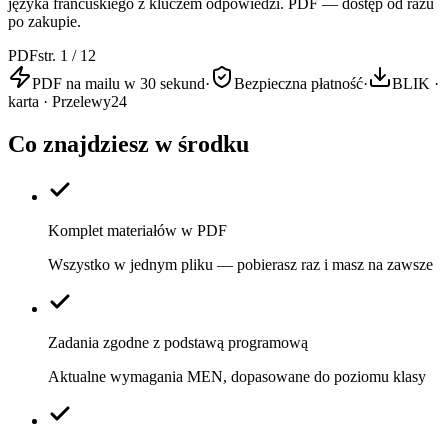
języka francuskiego z kluczem odpowiedzi. PDF — dostęp od razu
po zakupie.
PDF
str. 1 / 12
PDF na mailu w 30 sekund
·
Bezpieczna płatność
·
BLIK ·
karta · Przelewy24
Co znajdziesz w środku
Komplet materiałów w PDF
Wszystko w jednym pliku — pobierasz raz i masz na zawsze
Zadania zgodne z podstawą programową
Aktualne wymagania MEN, dopasowane do poziomu klasy