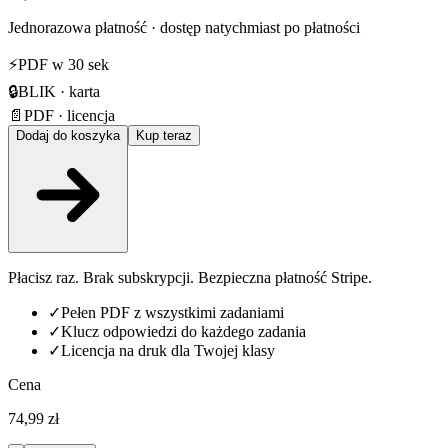
Jednorazowa płatność · dostęp natychmiast po płatności
⚡
PDF w 30 sek
🔒
BLIK · karta
📄
PDF · licencja
Dodaj do koszyka
Kup teraz
Płacisz raz. Brak subskrypcji. Bezpieczna płatność Stripe.
✓
Pełen PDF z wszystkimi zadaniami
✓
Klucz odpowiedzi do każdego zadania
✓
Licencja na druk dla Twojej klasy
Cena
74,99 zł