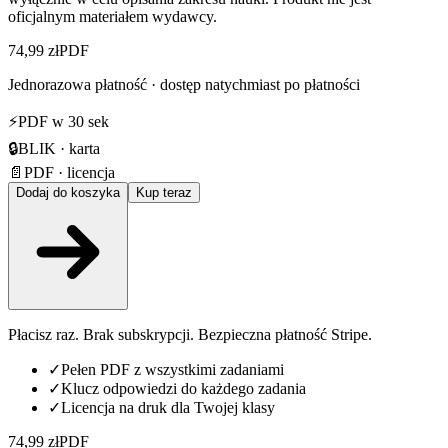
oficjalnym materiałem wydawcy.
74,99 zł
PDF
Jednorazowa płatność · dostęp natychmiast po płatności
⚡
PDF w 30 sek
🔒
BLIK · karta
📄
PDF · licencja
Dodaj do koszyka
Kup teraz
Płacisz raz. Brak subskrypcji. Bezpieczna płatność Stripe.
✓
Pełen PDF z wszystkimi zadaniami
✓
Klucz odpowiedzi do każdego zadania
✓
Licencja na druk dla Twojej klasy
74,99 zł
PDF