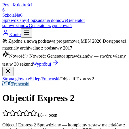
Przejdź do treści
6
SzkolaNa6
Sprawdziany
Blog
Zadania domowe
Generator
sprawdzianów
Generator wypracowań
Konto
📚 Zgodne z nową podstawą programową MEN 2026
·
Dostępne też
materiały archiwalne z podstawy 2017
Nowość
✨
Nowość
:
Generator sprawdzianów — stwórz własny
test w 30 sekund
Wypróbuj
Strona główna
/
Sklep
/
Francuski
/
Objectif Express 2
🇫🇷
Francuski
Objectif Express 2
4,8
·
4
ocen
Objectif Express 2 Sprawdziany — kompletny zestaw materiałów z