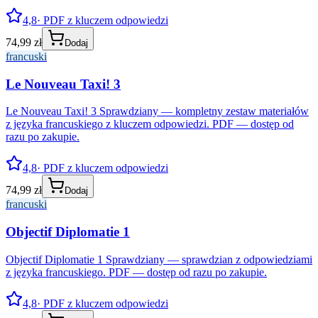
4,8
· PDF z kluczem odpowiedzi
74,99 zł
Dodaj
francuski
Le Nouveau Taxi! 3
Le Nouveau Taxi! 3 Sprawdziany — kompletny zestaw materiałów
z języka francuskiego z kluczem odpowiedzi. PDF — dostęp od
razu po zakupie.
4,8
· PDF z kluczem odpowiedzi
74,99 zł
Dodaj
francuski
Objectif Diplomatie 1
Objectif Diplomatie 1 Sprawdziany — sprawdzian z odpowiedziami
z języka francuskiego. PDF — dostęp od razu po zakupie.
4,8
· PDF z kluczem odpowiedzi