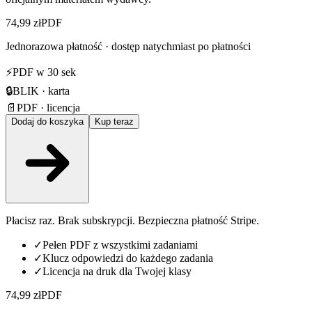
74,99 zł
PDF
Jednorazowa płatność · dostęp natychmiast po płatności
⚡
PDF w 30 sek
🔒
BLIK · karta
📄
PDF · licencja
Dodaj do koszyka
Kup teraz
Płacisz raz. Brak subskrypcji. Bezpieczna płatność Stripe.
✓
Pełen PDF z wszystkimi zadaniami
✓
Klucz odpowiedzi do każdego zadania
✓
Licencja na druk dla Twojej klasy
74,99 zł
PDF