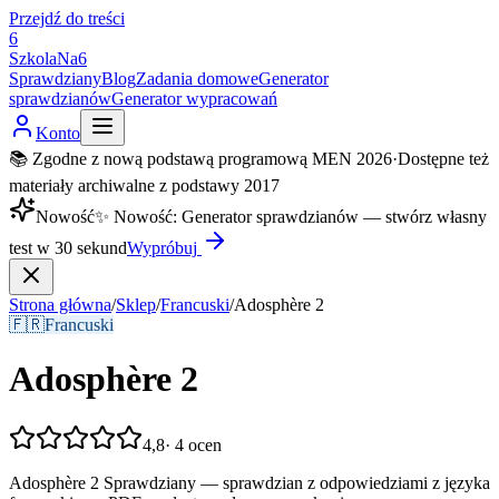
Przejdź do treści
6
SzkolaNa6
Sprawdziany
Blog
Zadania domowe
Generator
sprawdzianów
Generator wypracowań
Konto
📚 Zgodne z nową podstawą programową MEN 2026
·
Dostępne też
materiały archiwalne z podstawy 2017
Nowość
✨
Nowość
:
Generator sprawdzianów — stwórz własny
test w 30 sekund
Wypróbuj
Strona główna
/
Sklep
/
Francuski
/
Adosphère 2
🇫🇷
Francuski
Adosphère 2
4,8
·
4
ocen
Adosphère 2 Sprawdziany — sprawdzian z odpowiedziami z języka