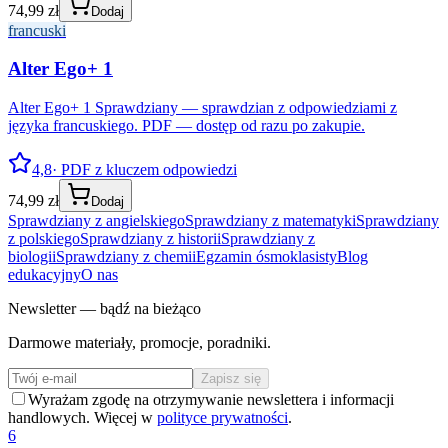
74,99 zł
Dodaj
francuski
Alter Ego+ 1
Alter Ego+ 1 Sprawdziany — sprawdzian z odpowiedziami z
języka francuskiego. PDF — dostęp od razu po zakupie.
4,8
· PDF z kluczem odpowiedzi
74,99 zł
Dodaj
Sprawdziany z angielskiego
Sprawdziany z matematyki
Sprawdziany
z polskiego
Sprawdziany z historii
Sprawdziany z
biologii
Sprawdziany z chemii
Egzamin ósmoklasisty
Blog
edukacyjny
O nas
Newsletter — bądź na bieżąco
Darmowe materiały, promocje, poradniki.
Zapisz się
Wyrażam zgodę na otrzymywanie newslettera i informacji
handlowych. Więcej w
polityce prywatności
.
6