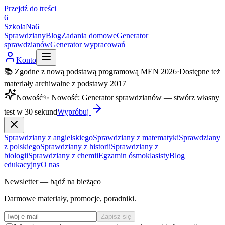
Przejdź do treści
6
SzkolaNa6
Sprawdziany
Blog
Zadania domowe
Generator
sprawdzianów
Generator wypracowań
Konto
📚 Zgodne z nową podstawą programową MEN 2026
·
Dostępne też
materiały archiwalne z podstawy 2017
Nowość
✨
Nowość
:
Generator sprawdzianów — stwórz własny
test w 30 sekund
Wypróbuj
Sprawdziany z angielskiego
Sprawdziany z matematyki
Sprawdziany
z polskiego
Sprawdziany z historii
Sprawdziany z
biologii
Sprawdziany z chemii
Egzamin ósmoklasisty
Blog
edukacyjny
O nas
Newsletter — bądź na bieżąco
Darmowe materiały, promocje, poradniki.
Zapisz się