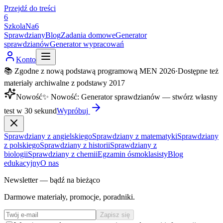
Przejdź do treści
6
SzkolaNa6
Sprawdziany
Blog
Zadania domowe
Generator
sprawdzianów
Generator wypracowań
Konto
📚 Zgodne z nową podstawą programową MEN 2026
·
Dostępne też
materiały archiwalne z podstawy 2017
Nowość
✨
Nowość
:
Generator sprawdzianów — stwórz własny
test w 30 sekund
Wypróbuj
Sprawdziany z angielskiego
Sprawdziany z matematyki
Sprawdziany
z polskiego
Sprawdziany z historii
Sprawdziany z
biologii
Sprawdziany z chemii
Egzamin ósmoklasisty
Blog
edukacyjny
O nas
Newsletter — bądź na bieżąco
Darmowe materiały, promocje, poradniki.
Zapisz się