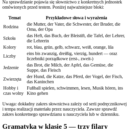
Na sprawdzianie pojawia się słownictwo z konkretnych jednostek
omówionych przed testem. Poniżej najważniejsze bloki:
Temat
Przykładowe słowa i wyrażenia
die Mutter, der Vater, die Schwester, der Bruder, die
Rodzina
Oma, der Opa
das Heft, das Buch, der Bleistift, die Tafel, der Lehrer,
Szkoła
die Lehrerin
Kolory
rot, blau, grün, gelb, schwarz, weiß, orange, lila
eins bis zwanzig, dreißig, vierzig, hundert — oraz
Liczby
liczebniki porządkowe (erst-, zweit-)
das Brot, die Milch, der Apfel, das Gemüse, die
Jedzenie
Suppe, das Fleisch
der Hund, die Katze, das Pferd, der Vogel, der Fisch,
Zwierzęta
das Kaninchen
Hobby i
Fußball spielen, schwimmen, lesen, Musik hören, ins
czas wolny
Kino gehen
Uwaga: dokładny zakres słownictwa zależy od serii podręcznikowej
i tempa realizacji materiału przez nauczyciela. Zawsze sprawdź
zakres konkretnego sprawdzianu u nauczyciela lub w dzienniku.
Gramatyka w klasie 5 — trzy filary