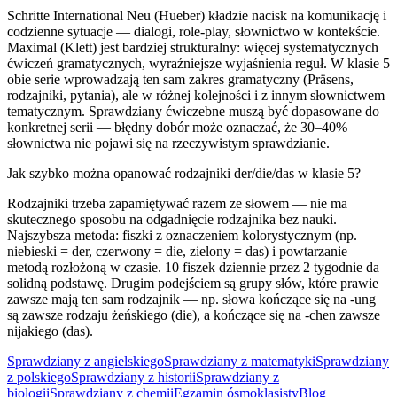
Schritte International Neu (Hueber) kładzie nacisk na komunikację i
codzienne sytuacje — dialogi, role-play, słownictwo w kontekście.
Maximal (Klett) jest bardziej strukturalny: więcej systematycznych
ćwiczeń gramatycznych, wyraźniejsze wyjaśnienia reguł. W klasie 5
obie serie wprowadzają ten sam zakres gramatyczny (Präsens,
rodzajniki, pytania), ale w różnej kolejności i z innym słownictwem
tematycznym. Sprawdziany ćwiczebne muszą być dopasowane do
konkretnej serii — błędny dobór może oznaczać, że 30–40%
słownictwa nie pojawi się na rzeczywistym sprawdzianie.
Jak szybko można opanować rodzajniki der/die/das w klasie 5?
Rodzajniki trzeba zapamiętywać razem ze słowem — nie ma
skutecznego sposobu na odgadnięcie rodzajnika bez nauki.
Najszybsza metoda: fiszki z oznaczeniem kolorystycznym (np.
niebieski = der, czerwony = die, zielony = das) i powtarzanie
metodą rozłożoną w czasie. 10 fiszek dziennie przez 2 tygodnie da
solidną podstawę. Drugim podejściem są grupy słów, które prawie
zawsze mają ten sam rodzajnik — np. słowa kończące się na -ung
są zawsze rodzaju żeńskiego (die), a kończące się na -chen zawsze
nijakiego (das).
Sprawdziany z angielskiego
Sprawdziany z matematyki
Sprawdziany
z polskiego
Sprawdziany z historii
Sprawdziany z
biologii
Sprawdziany z chemii
Egzamin ósmoklasisty
Blog