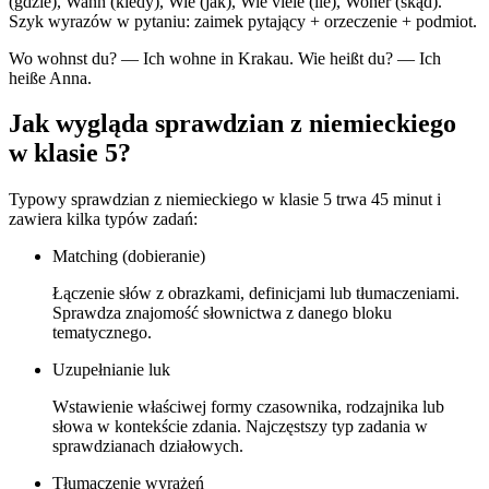
(gdzie), Wann (kiedy), Wie (jak), Wie viele (ile), Woher (skąd).
Szyk wyrazów w pytaniu: zaimek pytający + orzeczenie + podmiot.
Wo wohnst du? — Ich wohne in Krakau. Wie heißt du? — Ich
heiße Anna.
Jak wygląda sprawdzian z niemieckiego
w klasie 5?
Typowy sprawdzian z niemieckiego w klasie 5 trwa 45 minut i
zawiera kilka typów zadań:
Matching (dobieranie)
Łączenie słów z obrazkami, definicjami lub tłumaczeniami.
Sprawdza znajomość słownictwa z danego bloku
tematycznego.
Uzupełnianie luk
Wstawienie właściwej formy czasownika, rodzajnika lub
słowa w kontekście zdania. Najczęstszy typ zadania w
sprawdzianach działowych.
Tłumaczenie wyrażeń