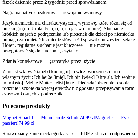
fiszek dziennie przez 2 tygodnie przed sprawdzianem.
Nagrania native speakerów — oswajanie wymowy
Język niemiecki ma charakterystyczną wymowę, która różni się od
polskiego (np. Umlauty: ä, ö, ü; ch jak w chmurce). Słuchanie
krótkich nagrań z podręcznika lub piosenek dla dzieci po niemiecku
pomaga zapamiętać brzmienie słów. Jeśli sprawdzian zawiera sekcję
Hören, regularne słuchanie jest kluczowe — nie można
przygotować się do słuchania, czytając.
Zdania kontekstowe — gramatyka przez użycie
Zamiast wkuwać tabelki koniugacji, ćwicz tworzenie zdań o
własnym życiu: Ich heiße [imię]. Ich bin [wiek] Jahre alt. Ich wohne
in [miasto]. Meine Mutter heißt [imię]. Pięć zdań dziennie o sobie,
rodzinie i szkole da więcej efektów niż godzina przepisywania form
czasownikowych z podręcznika.
Polecane produkty
Magnet Smart 1 — Meine coole Schule
74.99
zł
Magnet 2 — Es ist
passiert!
74.99
zł
Sprawdziany z niemieckiego klasa 5 — PDF z kluczem odpowiedzi