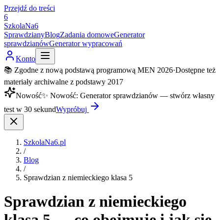
Przejdź do treści
6
SzkolaNa6
Sprawdziany
Blog
Zadania domowe
Generator
sprawdzianów
Generator wypracowań
Konto
📚 Zgodne z nową podstawą programową MEN 2026
·
Dostępne też
materiały archiwalne z podstawy 2017
Nowość
✨
Nowość
:
Generator sprawdzianów — stwórz własny
test w 30 sekund
Wypróbuj
SzkolaNa6.pl
/
Blog
/
Sprawdzian z niemieckiego klasa 5
Sprawdzian z niemieckiego
klasa 5 — co obejmuje i jak się