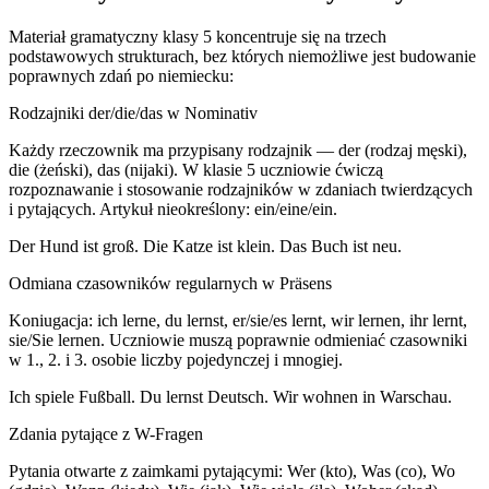
Materiał gramatyczny klasy 5 koncentruje się na trzech
podstawowych strukturach, bez których niemożliwe jest budowanie
poprawnych zdań po niemiecku:
Rodzajniki der/die/das w Nominativ
Każdy rzeczownik ma przypisany rodzajnik — der (rodzaj męski),
die (żeński), das (nijaki). W klasie 5 uczniowie ćwiczą
rozpoznawanie i stosowanie rodzajników w zdaniach twierdzących
i pytających. Artykuł nieokreślony: ein/eine/ein.
Der Hund ist groß. Die Katze ist klein. Das Buch ist neu.
Odmiana czasowników regularnych w Präsens
Koniugacja: ich lerne, du lernst, er/sie/es lernt, wir lernen, ihr lernt,
sie/Sie lernen. Uczniowie muszą poprawnie odmieniać czasowniki
w 1., 2. i 3. osobie liczby pojedynczej i mnogiej.
Ich spiele Fußball. Du lernst Deutsch. Wir wohnen in Warschau.
Zdania pytające z W-Fragen
Pytania otwarte z zaimkami pytającymi: Wer (kto), Was (co), Wo