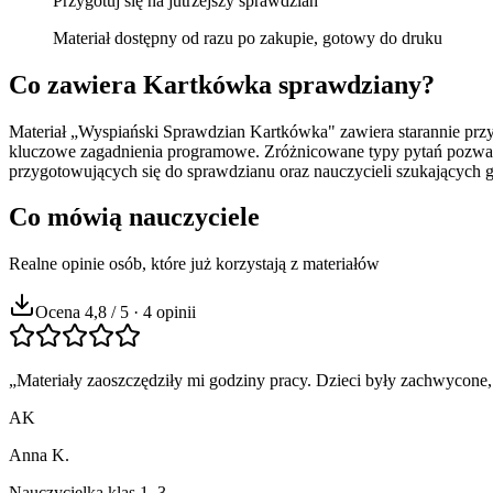
Przygotuj się na jutrzejszy sprawdzian
Materiał dostępny od razu po zakupie, gotowy do druku
Co zawiera
Kartkówka sprawdziany
?
Materiał „Wyspiański Sprawdzian Kartkówka" zawiera starannie prz
kluczowe zagadnienia programowe. Zróżnicowane typy pytań pozwala
przygotowujących się do sprawdzianu oraz nauczycieli szukających 
Co mówią nauczyciele
Realne opinie osób, które już korzystają z materiałów
Ocena 4,8 / 5 · 4 opinii
„
Materiały zaoszczędziły mi godziny pracy. Dzieci były zachwycone,
AK
Anna K.
Nauczycielka klas 1–3