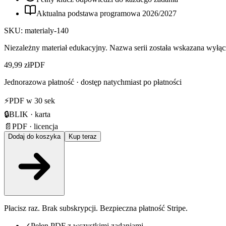
Aktualna podstawa programowa
2026
/
2027
SKU:
materialy-140
Niezależny materiał edukacyjny. Nazwa serii została wskazana wyłącz
49,99 zł
PDF
Jednorazowa płatność · dostęp natychmiast po płatności
⚡
PDF w 30 sek
🔒
BLIK · karta
📄
PDF · licencja
Dodaj do koszyka
Kup teraz
Płacisz raz. Brak subskrypcji. Bezpieczna płatność Stripe.
✓
Pełen PDF z wszystkimi zadaniami