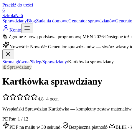
Przejdź do treści
6
SzkolaNa6
Sprawdziany
Blog
Zadania domowe
Generator sprawdzianów
Generat
Konto
📚 Zgodne z nową podstawą programową MEN 2026
·
Dostępne też 
Nowość
✨
Nowość
:
Generator sprawdzianów — stwórz własny t
Strona główna
/
Sklep
/
Sprawdziany
/
Kartkówka sprawdziany
📄
Sprawdziany
Kartkówka sprawdziany
4,8
·
4
ocen
Wyspiański Sprawdzian Kartkówka — kompletny zestaw materiałów z
PDF
str. 1 / 12
PDF na mailu w 30 sekund
·
Bezpieczna płatność
·
BLIK · k