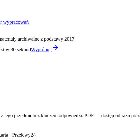
or wypracowań
materiały archiwalne z podstawy 2017
est w 30 sekund
Wypróbuj
 tego przedmiotu z kluczem odpowiedzi. PDF — dostęp od razu po z
arta · Przelewy24