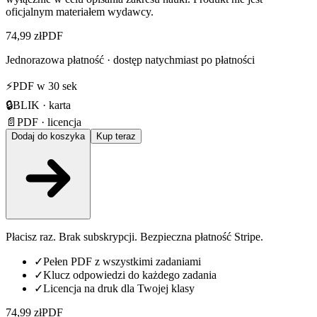
oficjalnym materiałem wydawcy.
74,99 zł
PDF
Jednorazowa płatność · dostęp natychmiast po płatności
⚡
PDF w 30 sek
🔒
BLIK · karta
📄
PDF · licencja
Dodaj do koszyka
Kup teraz
Płacisz raz. Brak subskrypcji. Bezpieczna płatność Stripe.
✓
Pełen PDF z wszystkimi zadaniami
✓
Klucz odpowiedzi do każdego zadania
✓
Licencja na druk dla Twojej klasy
74,99 zł
PDF