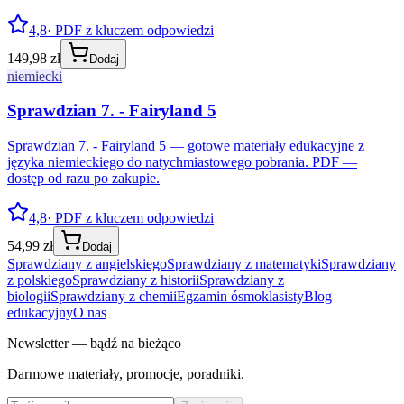
4,8
· PDF z kluczem odpowiedzi
149,98 zł
Dodaj
niemiecki
Sprawdzian 7. - Fairyland 5
Sprawdzian 7. - Fairyland 5 — gotowe materiały edukacyjne z
języka niemieckiego do natychmiastowego pobrania. PDF —
dostęp od razu po zakupie.
4,8
· PDF z kluczem odpowiedzi
54,99 zł
Dodaj
Sprawdziany z angielskiego
Sprawdziany z matematyki
Sprawdziany
z polskiego
Sprawdziany z historii
Sprawdziany z
biologii
Sprawdziany z chemii
Egzamin ósmoklasisty
Blog
edukacyjny
O nas
Newsletter — bądź na bieżąco
Darmowe materiały, promocje, poradniki.