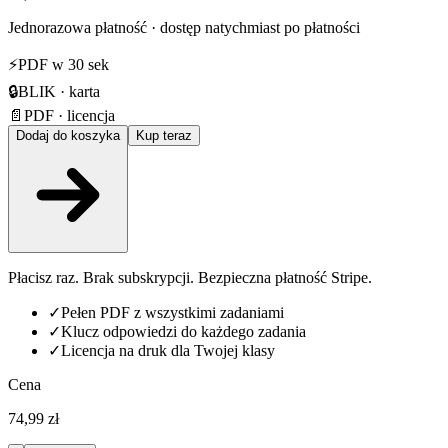
Jednorazowa płatność · dostęp natychmiast po płatności
⚡
PDF w 30 sek
🔒
BLIK · karta
📄
PDF · licencja
Dodaj do koszyka
Kup teraz
Płacisz raz. Brak subskrypcji. Bezpieczna płatność Stripe.
✓
Pełen PDF z wszystkimi zadaniami
✓
Klucz odpowiedzi do każdego zadania
✓
Licencja na druk dla Twojej klasy
Cena
74,99 zł