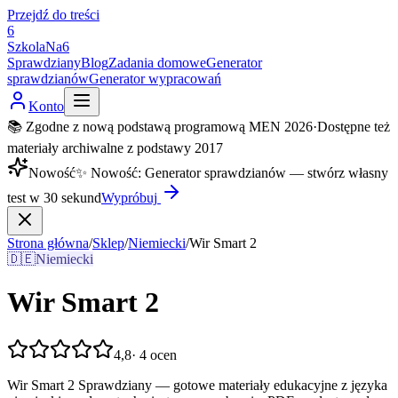
Przejdź do treści
6
SzkolaNa6
Sprawdziany
Blog
Zadania domowe
Generator
sprawdzianów
Generator wypracowań
Konto
📚 Zgodne z nową podstawą programową MEN 2026
·
Dostępne też
materiały archiwalne z podstawy 2017
Nowość
✨
Nowość
:
Generator sprawdzianów — stwórz własny
test w 30 sekund
Wypróbuj
Strona główna
/
Sklep
/
Niemiecki
/
Wir Smart 2
🇩🇪
Niemiecki
Wir Smart 2
4,8
·
4
ocen
Wir Smart 2 Sprawdziany — gotowe materiały edukacyjne z języka