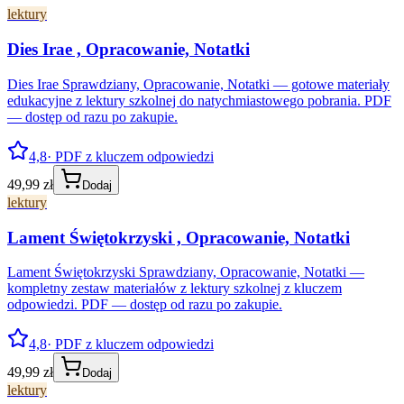
lektury
Dies Irae , Opracowanie, Notatki
Dies Irae Sprawdziany, Opracowanie, Notatki — gotowe materiały
edukacyjne z lektury szkolnej do natychmiastowego pobrania. PDF
— dostęp od razu po zakupie.
4,8
· PDF z kluczem odpowiedzi
49,99 zł
Dodaj
lektury
Lament Świętokrzyski , Opracowanie, Notatki
Lament Świętokrzyski Sprawdziany, Opracowanie, Notatki —
kompletny zestaw materiałów z lektury szkolnej z kluczem
odpowiedzi. PDF — dostęp od razu po zakupie.
4,8
· PDF z kluczem odpowiedzi
49,99 zł
Dodaj
lektury