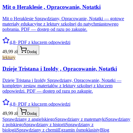
Mit o Heraklesie , Opracowanie, Notatki
Mit o Heraklesie Sprawdziany, Opracowanie, Notatki — gotowe
materiały edukacyjne z lektury szkolnej do natychmiastowego
pobrania. PDF — dostęp od razu po zakupie.
4,8
· PDF z kluczem odpowiedzi
49,99 zł
Dodaj
lektury
Dzieje Tristana i Izoldy , Opracowanie, Notatki
Dzieje Tristana i Izoldy Sprawdziany, Opracowanie, Notatki —
kompletny zestaw materiałów z lektury szkolnej z kluczem
odpowiedzi. PDF — dostęp od razu po zakupie.
4,8
· PDF z kluczem odpowiedzi
49,99 zł
Dodaj
Sprawdziany z angielskiego
Sprawdziany z matematyki
Sprawdziany
z polskiego
Sprawdziany z historii
Sprawdziany z
biologii
Sprawdziany z chemii
Egzamin ósmoklasisty
Blog