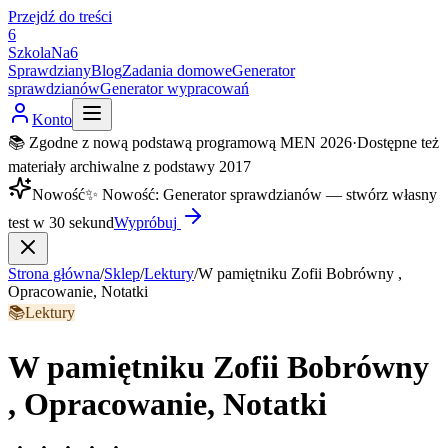
Przejdź do treści
6
SzkolaNa6
Sprawdziany
Blog
Zadania domowe
Generator
sprawdzianów
Generator wypracowań
Konto
📚 Zgodne z nową podstawą programową MEN 2026
·
Dostępne też
materiały archiwalne z podstawy 2017
Nowość
✨
Nowość
:
Generator sprawdzianów — stwórz własny
test w 30 sekund
Wypróbuj
Strona główna
/
Sklep
/
Lektury
/
W pamiętniku Zofii Bobrówny ,
Opracowanie, Notatki
📚
Lektury
W pamiętniku Zofii Bobrówny
, Opracowanie, Notatki