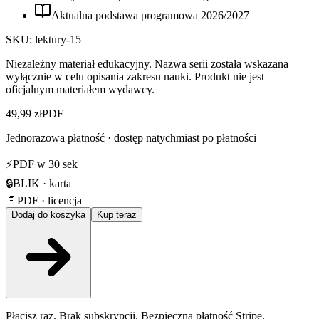
Aktualna podstawa programowa
2026
/
2027
SKU:
lektury-15
Niezależny materiał edukacyjny. Nazwa serii została wskazana
wyłącznie w celu opisania zakresu nauki. Produkt nie jest
oficjalnym materiałem wydawcy.
49,99 zł
PDF
Jednorazowa płatność · dostęp natychmiast po płatności
⚡
PDF w 30 sek
🔒
BLIK · karta
📄
PDF · licencja
Dodaj do koszyka
Kup teraz
Płacisz raz. Brak subskrypcji. Bezpieczna płatność Stripe.