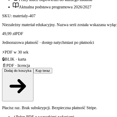
Aktualna podstawa programowa
2026
/
2027
SKU:
materialy-407
Niezależny materiał edukacyjny. Nazwa serii została wskazana wyłącz
49,99 zł
PDF
Jednorazowa płatność · dostęp natychmiast po płatności
⚡
PDF w 30 sek
🔒
BLIK · karta
📄
PDF · licencja
Dodaj do koszyka
Kup teraz
Płacisz raz. Brak subskrypcji. Bezpieczna płatność Stripe.
✓
Pełen PDF z wszystkimi zadaniami