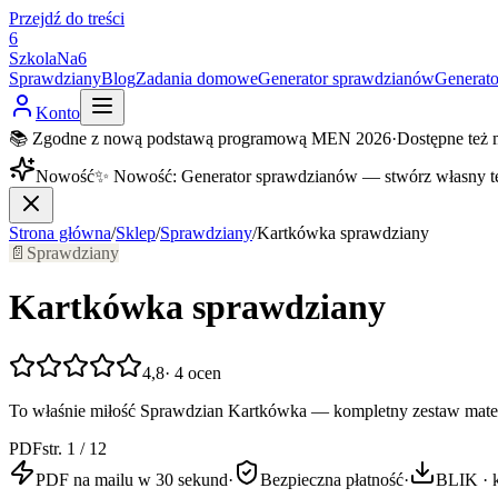
Przejdź do treści
6
SzkolaNa6
Sprawdziany
Blog
Zadania domowe
Generator sprawdzianów
Generat
Konto
📚 Zgodne z nową podstawą programową MEN 2026
·
Dostępne też 
Nowość
✨
Nowość
:
Generator sprawdzianów — stwórz własny t
Strona główna
/
Sklep
/
Sprawdziany
/
Kartkówka sprawdziany
📄
Sprawdziany
Kartkówka sprawdziany
4,8
·
4
ocen
To właśnie miłość Sprawdzian Kartkówka — kompletny zestaw mater
PDF
str. 1 / 12
PDF na mailu w 30 sekund
·
Bezpieczna płatność
·
BLIK · k