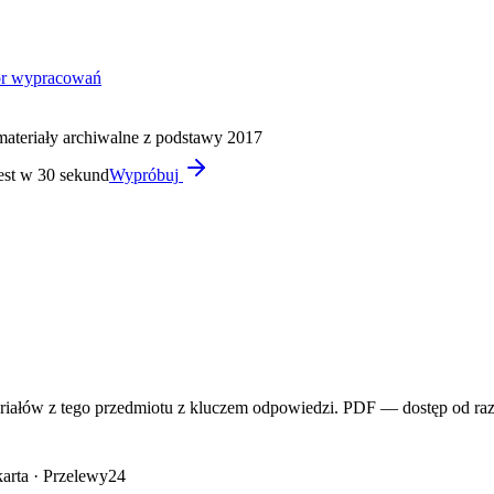
or wypracowań
materiały archiwalne z podstawy 2017
est w 30 sekund
Wypróbuj
iałów z tego przedmiotu z kluczem odpowiedzi. PDF — dostęp od raz
arta · Przelewy24