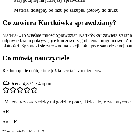
Przygotuj się na jutrzejszy sprawdzian
Materiał dostępny od razu po zakupie, gotowy do druku
Co zawiera
Kartkówka sprawdziany
?
Materiał „To właśnie miłość Sprawdzian Kartkówka" zawiera staranni
odpowiedziami pokrywające kluczowe zagadnienia programowe. Zróż
płatności. Sprawdzi się zarówno na lekcji, jak i przy samodzielnej na
Co mówią nauczyciele
Realne opinie osób, które już korzystają z materiałów
Ocena 4,8 / 5 · 4 opinii
„
Materiały zaoszczędziły mi godziny pracy. Dzieci były zachwycone,
AK
Anna K.
Nauczycielka klas 1–3