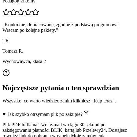
Pedagog szkolny
„
Konkretne, dopracowane, zgodne z podstawą programową.
Wracam po kolejne pakiety.
”
TR
Tomasz R.
Wychowawca, klasa 2
Najczęstsze pytania o ten sprawdzian
Wszystko, co warto wiedzieć zanim klikniesz „Kup teraz".
Jak szybko otrzymam plik po zakupie?
Plik PDF trafia na Twój e-mail w ciągu 30 sekund po
zaksięgowaniu płatności BLIK, kartą lub Przelewy24. Dostajesz
również link do pobrania w panelu Moje zamówienia.