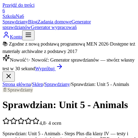
Przejdź do treści
6
SzkolaNa6
Sprawdziany
Blog
Zadania domowe
Generator
sprawdzianów
Generator wypracowań
Konto
📚 Zgodne z nową podstawą programową MEN 2026
·
Dostępne też
materiały archiwalne z podstawy 2017
Nowość
✨
Nowość
:
Generator sprawdzianów — stwórz własny
test w 30 sekund
Wypróbuj
Strona główna
/
Sklep
/
Sprawdziany
/
Sprawdzian: Unit 5 - Animals
📄
Sprawdziany
Sprawdzian: Unit 5 - Animals
4,8
·
4
ocen
Sprawdzian: Unit 5 - Animals - Steps Plus dla klasy IV — testy i