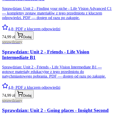
Sprawdzian: Unit 2 - Finding your niche - Life Vision Advanced C1
— kompletny zestaw materiałów z tego przedmiotu z kluczem
odpowiedzi. PDF — dostęp od razu po zakupie.
4,8
· PDF z kluczem odpowiedzi
74,99 zł
Dodaj
sprawdziany
Sprawdzian: Unit 2 - Friends - Life Vision
Intermediate B1
Sprawdzian: Unit 2 - Friends - Life Vision Intermediate B1 —
gotowe materiały edukacyjne z tego przedmiotu do
natychmiastowego pobrania. PDF — dostęp od razu po zakupie.
4,8
· PDF z kluczem odpowiedzi
74,99 zł
Dodaj
sprawdziany
Sprawdzian: Unit 2 - Going places - Insight Second