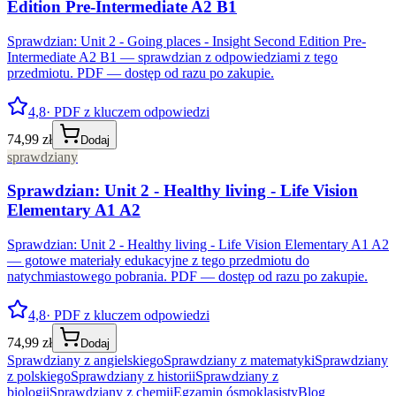
Edition Pre-Intermediate A2 B1
Sprawdzian: Unit 2 - Going places - Insight Second Edition Pre-
Intermediate A2 B1 — sprawdzian z odpowiedziami z tego
przedmiotu. PDF — dostęp od razu po zakupie.
4,8
· PDF z kluczem odpowiedzi
74,99 zł
Dodaj
sprawdziany
Sprawdzian: Unit 2 - Healthy living - Life Vision
Elementary A1 A2
Sprawdzian: Unit 2 - Healthy living - Life Vision Elementary A1 A2
— gotowe materiały edukacyjne z tego przedmiotu do
natychmiastowego pobrania. PDF — dostęp od razu po zakupie.
4,8
· PDF z kluczem odpowiedzi
74,99 zł
Dodaj
Sprawdziany z angielskiego
Sprawdziany z matematyki
Sprawdziany
z polskiego
Sprawdziany z historii
Sprawdziany z
biologii
Sprawdziany z chemii
Egzamin ósmoklasisty
Blog