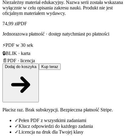
Niezależny materiał edukacyjny. Nazwa serii została wskazana
wyłącznie w celu opisania zakresu nauki. Produkt nie jest
oficjalnym materiałem wydawcy.
74,99 zł
PDF
Jednorazowa płatność · dostęp natychmiast po płatności
⚡
PDF w 30 sek
🔒
BLIK · karta
📄
PDF · licencja
Dodaj do koszyka
Kup teraz
Płacisz raz. Brak subskrypcji. Bezpieczna płatność Stripe.
✓
Pełen PDF z wszystkimi zadaniami
✓
Klucz odpowiedzi do każdego zadania
✓
Licencja na druk dla Twojej klasy