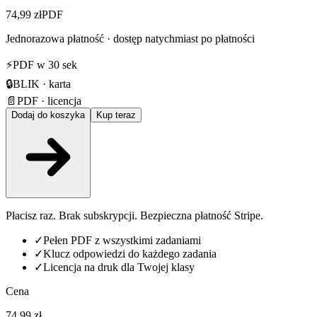
74,99 zł
PDF
Jednorazowa płatność · dostęp natychmiast po płatności
⚡
PDF w 30 sek
🔒
BLIK · karta
📄
PDF · licencja
Dodaj do koszyka
Kup teraz
Płacisz raz. Brak subskrypcji. Bezpieczna płatność Stripe.
✓
Pełen PDF z wszystkimi zadaniami
✓
Klucz odpowiedzi do każdego zadania
✓
Licencja na druk dla Twojej klasy
Cena
74,99 zł