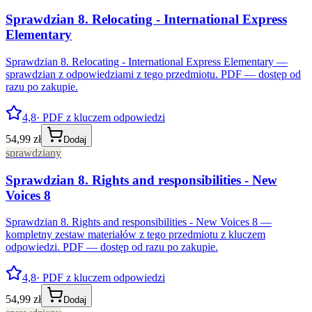
Sprawdzian 8. Relocating - International Express
Elementary
Sprawdzian 8. Relocating - International Express Elementary —
sprawdzian z odpowiedziami z tego przedmiotu. PDF — dostęp od
razu po zakupie.
4,8
· PDF z kluczem odpowiedzi
54,99 zł
Dodaj
sprawdziany
Sprawdzian 8. Rights and responsibilities - New
Voices 8
Sprawdzian 8. Rights and responsibilities - New Voices 8 —
kompletny zestaw materiałów z tego przedmiotu z kluczem
odpowiedzi. PDF — dostęp od razu po zakupie.
4,8
· PDF z kluczem odpowiedzi
54,99 zł
Dodaj