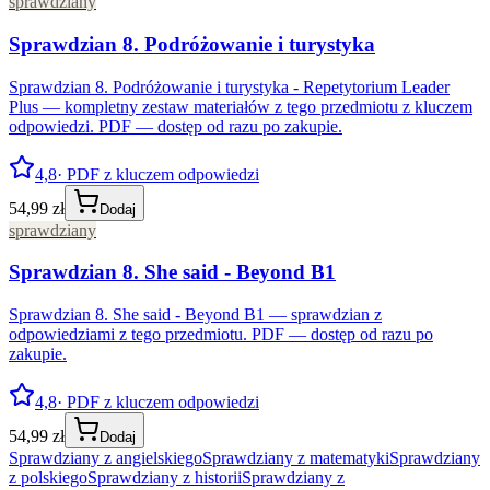
sprawdziany
Sprawdzian 8. Podróżowanie i turystyka
Sprawdzian 8. Podróżowanie i turystyka - Repetytorium Leader
Plus — kompletny zestaw materiałów z tego przedmiotu z kluczem
odpowiedzi. PDF — dostęp od razu po zakupie.
4,8
· PDF z kluczem odpowiedzi
54,99 zł
Dodaj
sprawdziany
Sprawdzian 8. She said - Beyond B1
Sprawdzian 8. She said - Beyond B1 — sprawdzian z
odpowiedziami z tego przedmiotu. PDF — dostęp od razu po
zakupie.
4,8
· PDF z kluczem odpowiedzi
54,99 zł
Dodaj
Sprawdziany z angielskiego
Sprawdziany z matematyki
Sprawdziany
z polskiego
Sprawdziany z historii
Sprawdziany z