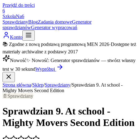
Przejdź do treści
6
SzkolaNa6
Sprawdziany
Blog
Zadania domowe
Generator
sprawdzianów
Generator wypracowań
Konto
📚 Zgodne z nową podstawą programową MEN 2026
·
Dostępne też
materiały archiwalne z podstawy 2017
Nowość
✨
Nowość
:
Generator sprawdzianów — stwórz własny
test w 30 sekund
Wypróbuj
Strona główna
/
Sklep
/
Sprawdziany
/
Sprawdzian 9. At school -
Mighty Movers Second Edition
📄
Sprawdziany
Sprawdzian 9. At school -
Mighty Movers Second Edition