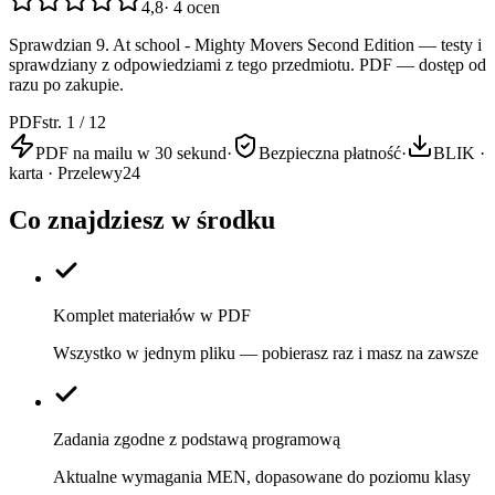
4,8
·
4
ocen
Sprawdzian 9. At school - Mighty Movers Second Edition — testy i
sprawdziany z odpowiedziami z tego przedmiotu. PDF — dostęp od
razu po zakupie.
PDF
str. 1 / 12
PDF na mailu w 30 sekund
·
Bezpieczna płatność
·
BLIK ·
karta · Przelewy24
Co znajdziesz w środku
Komplet materiałów w PDF
Wszystko w jednym pliku — pobierasz raz i masz na zawsze
Zadania zgodne z podstawą programową
Aktualne wymagania MEN, dopasowane do poziomu klasy