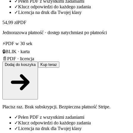
✓
Pełen PDF z wszystkimi zadaniami
✓
Klucz odpowiedzi do każdego zadania
✓
Licencja na druk dla Twojej klasy
54,99 zł
PDF
Jednorazowa płatność · dostęp natychmiast po płatności
⚡
PDF w 30 sek
🔒
BLIK · karta
📄
PDF · licencja
Dodaj do koszyka
Kup teraz
Płacisz raz. Brak subskrypcji. Bezpieczna płatność Stripe.
✓
Pełen PDF z wszystkimi zadaniami
✓
Klucz odpowiedzi do każdego zadania
✓
Licencja na druk dla Twojej klasy