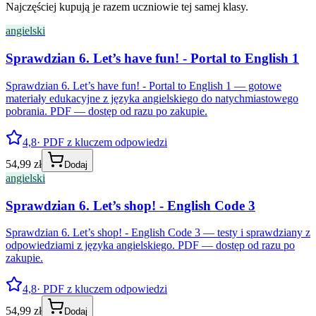
Najczęściej kupują je razem uczniowie tej samej klasy.
angielski
Sprawdzian 6. Let’s have fun! - Portal to English 1
Sprawdzian 6. Let’s have fun! - Portal to English 1 — gotowe
materiały edukacyjne z języka angielskiego do natychmiastowego
pobrania. PDF — dostęp od razu po zakupie.
4,8
· PDF z kluczem odpowiedzi
54,99 zł
Dodaj
angielski
Sprawdzian 6. Let’s shop! - English Code 3
Sprawdzian 6. Let’s shop! - English Code 3 — testy i sprawdziany z
odpowiedziami z języka angielskiego. PDF — dostęp od razu po
zakupie.
4,8
· PDF z kluczem odpowiedzi
54,99 zł
Dodaj