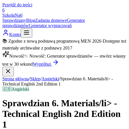
Przejdź do treści
6
SzkolaNa6
Sprawdziany
Blog
Zadania domowe
Generator
sprawdzianów
Generator wypracowań
Konto
📚 Zgodne z nową podstawą programową MEN 2026
·
Dostępne też
materiały archiwalne z podstawy 2017
Nowość
✨
Nowość
:
Generator sprawdzianów — stwórz własny
test w 30 sekund
Wypróbuj
Strona główna
/
Sklep
/
Angielski
/
Sprawdzian 6. Materials/li> -
Technical English 2nd Edition 1
🇬🇧
Angielski
Sprawdzian 6. Materials/li> -
Technical English 2nd Edition
1