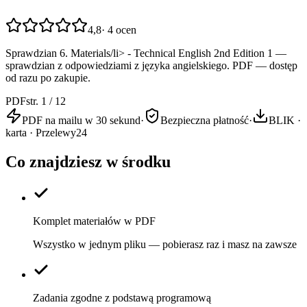
4,8
·
4
ocen
Sprawdzian 6. Materials/li> - Technical English 2nd Edition 1 —
sprawdzian z odpowiedziami z języka angielskiego. PDF — dostęp
od razu po zakupie.
PDF
str. 1 / 12
PDF na mailu w 30 sekund
·
Bezpieczna płatność
·
BLIK ·
karta · Przelewy24
Co znajdziesz w środku
Komplet materiałów w PDF
Wszystko w jednym pliku — pobierasz raz i masz na zawsze
Zadania zgodne z podstawą programową