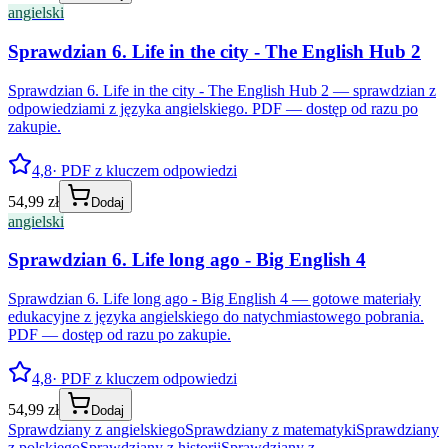
angielski
Sprawdzian 6. Life in the city - The English Hub 2
Sprawdzian 6. Life in the city - The English Hub 2 — sprawdzian z
odpowiedziami z języka angielskiego. PDF — dostęp od razu po
zakupie.
4,8
· PDF z kluczem odpowiedzi
54,99 zł
Dodaj
angielski
Sprawdzian 6. Life long ago - Big English 4
Sprawdzian 6. Life long ago - Big English 4 — gotowe materiały
edukacyjne z języka angielskiego do natychmiastowego pobrania.
PDF — dostęp od razu po zakupie.
4,8
· PDF z kluczem odpowiedzi
54,99 zł
Dodaj
Sprawdziany z angielskiego
Sprawdziany z matematyki
Sprawdziany
z polskiego
Sprawdziany z historii
Sprawdziany z