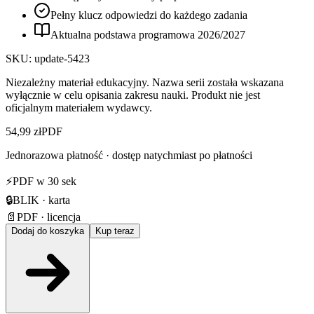
Pełny klucz odpowiedzi do każdego zadania
Aktualna podstawa programowa
2026
/
2027
SKU:
update-5423
Niezależny materiał edukacyjny. Nazwa serii została wskazana
wyłącznie w celu opisania zakresu nauki. Produkt nie jest
oficjalnym materiałem wydawcy.
54,99 zł
PDF
Jednorazowa płatność · dostęp natychmiast po płatności
⚡
PDF w 30 sek
🔒
BLIK · karta
📄
PDF · licencja
Dodaj do koszyka
Kup teraz