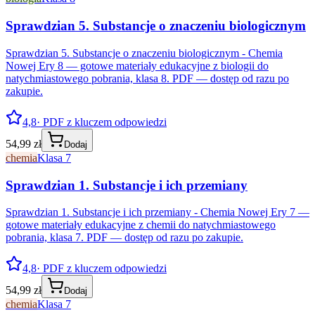
Sprawdzian 5. Substancje o znaczeniu biologicznym
Sprawdzian 5. Substancje o znaczeniu biologicznym - Chemia
Nowej Ery 8 — gotowe materiały edukacyjne z biologii do
natychmiastowego pobrania, klasa 8. PDF — dostęp od razu po
zakupie.
4,8
· PDF z kluczem odpowiedzi
54,99 zł
Dodaj
chemia
Klasa 7
Sprawdzian 1. Substancje i ich przemiany
Sprawdzian 1. Substancje i ich przemiany - Chemia Nowej Ery 7 —
gotowe materiały edukacyjne z chemii do natychmiastowego
pobrania, klasa 7. PDF — dostęp od razu po zakupie.
4,8
· PDF z kluczem odpowiedzi
54,99 zł
Dodaj
chemia
Klasa 7