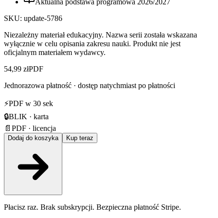
Aktualna podstawa programowa
2026
/
2027
SKU:
update-5786
Niezależny materiał edukacyjny. Nazwa serii została wskazana
wyłącznie w celu opisania zakresu nauki. Produkt nie jest
oficjalnym materiałem wydawcy.
54,99 zł
PDF
Jednorazowa płatność · dostęp natychmiast po płatności
⚡
PDF w 30 sek
🔒
BLIK · karta
📄
PDF · licencja
Dodaj do koszyka
Kup teraz
Płacisz raz. Brak subskrypcji. Bezpieczna płatność Stripe.