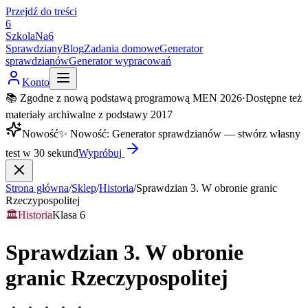
Przejdź do treści
6
SzkolaNa6
Sprawdziany
Blog
Zadania domowe
Generator
sprawdzianów
Generator wypracowań
Konto
📚 Zgodne z nową podstawą programową MEN 2026
·
Dostępne też
materiały archiwalne z podstawy 2017
Nowość
✨
Nowość
:
Generator sprawdzianów — stwórz własny
test w 30 sekund
Wypróbuj
Strona główna
/
Sklep
/
Historia
/
Sprawdzian 3. W obronie granic
Rzeczypospolitej
🏛️
Historia
Klasa 6
Sprawdzian 3. W obronie
granic Rzeczypospolitej