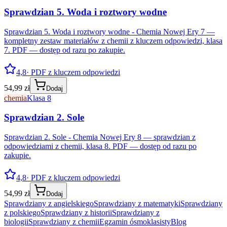
Sprawdzian 5. Woda i roztwory wodne
Sprawdzian 5. Woda i roztwory wodne - Chemia Nowej Ery 7 —
kompletny zestaw materiałów z chemii z kluczem odpowiedzi, klasa
7. PDF — dostęp od razu po zakupie.
4,8
· PDF z kluczem odpowiedzi
54,99 zł
Dodaj
chemia
Klasa 8
Sprawdzian 2. Sole
Sprawdzian 2. Sole - Chemia Nowej Ery 8 — sprawdzian z
odpowiedziami z chemii, klasa 8. PDF — dostęp od razu po
zakupie.
4,8
· PDF z kluczem odpowiedzi
54,99 zł
Dodaj
Sprawdziany z angielskiego
Sprawdziany z matematyki
Sprawdziany
z polskiego
Sprawdziany z historii
Sprawdziany z
biologii
Sprawdziany z chemii
Egzamin ósmoklasisty
Blog