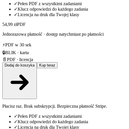
✓
Pełen PDF z wszystkimi zadaniami
✓
Klucz odpowiedzi do każdego zadania
✓
Licencja na druk dla Twojej klasy
54,99 zł
PDF
Jednorazowa płatność · dostęp natychmiast po płatności
⚡
PDF w 30 sek
🔒
BLIK · karta
📄
PDF · licencja
Dodaj do koszyka
Kup teraz
Płacisz raz. Brak subskrypcji. Bezpieczna płatność Stripe.
✓
Pełen PDF z wszystkimi zadaniami
✓
Klucz odpowiedzi do każdego zadania
✓
Licencja na druk dla Twojej klasy