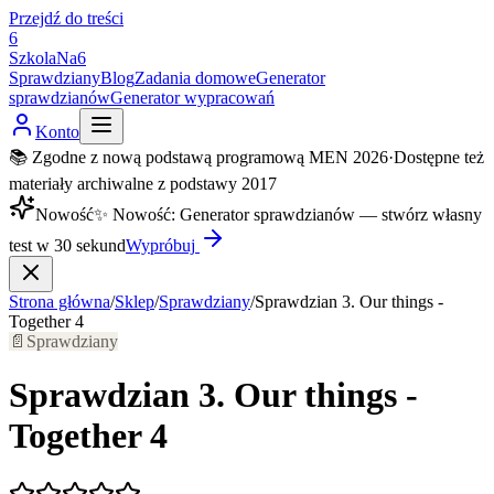
Przejdź do treści
6
SzkolaNa6
Sprawdziany
Blog
Zadania domowe
Generator
sprawdzianów
Generator wypracowań
Konto
📚 Zgodne z nową podstawą programową MEN 2026
·
Dostępne też
materiały archiwalne z podstawy 2017
Nowość
✨
Nowość
:
Generator sprawdzianów — stwórz własny
test w 30 sekund
Wypróbuj
Strona główna
/
Sklep
/
Sprawdziany
/
Sprawdzian 3. Our things -
Together 4
📄
Sprawdziany
Sprawdzian 3. Our things -
Together 4