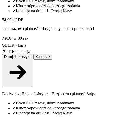
✓
Pełen PDF z wszystkimi zadaniami
✓
Klucz odpowiedzi do każdego zadania
✓
Licencja na druk dla Twojej klasy
54,99 zł
PDF
Jednorazowa płatność · dostęp natychmiast po płatności
⚡
PDF w 30 sek
🔒
BLIK · karta
📄
PDF · licencja
Dodaj do koszyka
Kup teraz
Płacisz raz. Brak subskrypcji. Bezpieczna płatność Stripe.
✓
Pełen PDF z wszystkimi zadaniami
✓
Klucz odpowiedzi do każdego zadania
✓
Licencja na druk dla Twojej klasy