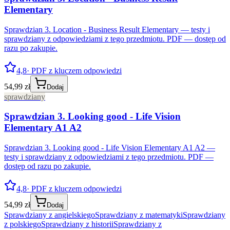
Elementary
Sprawdzian 3. Location - Business Result Elementary — testy i
sprawdziany z odpowiedziami z tego przedmiotu. PDF — dostęp od
razu po zakupie.
4,8
· PDF z kluczem odpowiedzi
54,99 zł
Dodaj
sprawdziany
Sprawdzian 3. Looking good - Life Vision
Elementary A1 A2
Sprawdzian 3. Looking good - Life Vision Elementary A1 A2 —
testy i sprawdziany z odpowiedziami z tego przedmiotu. PDF —
dostęp od razu po zakupie.
4,8
· PDF z kluczem odpowiedzi
54,99 zł
Dodaj
Sprawdziany z angielskiego
Sprawdziany z matematyki
Sprawdziany
z polskiego
Sprawdziany z historii
Sprawdziany z