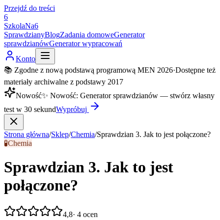
Przejdź do treści
6
SzkolaNa6
Sprawdziany
Blog
Zadania domowe
Generator
sprawdzianów
Generator wypracowań
Konto
📚 Zgodne z nową podstawą programową MEN 2026
·
Dostępne też
materiały archiwalne z podstawy 2017
Nowość
✨
Nowość
:
Generator sprawdzianów — stwórz własny
test w 30 sekund
Wypróbuj
Strona główna
/
Sklep
/
Chemia
/
Sprawdzian 3. Jak to jest połączone?
🧪
Chemia
Sprawdzian 3. Jak to jest
połączone?
4,8
·
4
ocen