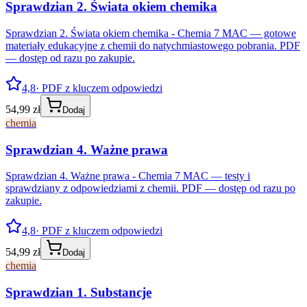
Sprawdzian 2. Świata okiem chemika
Sprawdzian 2. Świata okiem chemika - Chemia 7 MAC — gotowe
materiały edukacyjne z chemii do natychmiastowego pobrania. PDF
— dostęp od razu po zakupie.
4,8
· PDF z kluczem odpowiedzi
54,99 zł
Dodaj
chemia
Sprawdzian 4. Ważne prawa
Sprawdzian 4. Ważne prawa - Chemia 7 MAC — testy i
sprawdziany z odpowiedziami z chemii. PDF — dostęp od razu po
zakupie.
4,8
· PDF z kluczem odpowiedzi
54,99 zł
Dodaj
chemia
Sprawdzian 1. Substancje