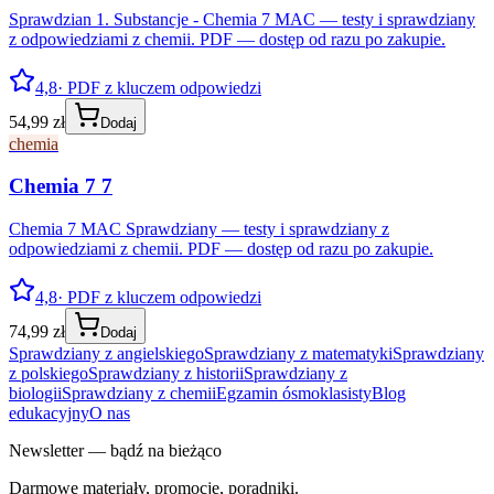
Sprawdzian 1. Substancje - Chemia 7 MAC — testy i sprawdziany
z odpowiedziami z chemii. PDF — dostęp od razu po zakupie.
4,8
· PDF z kluczem odpowiedzi
54,99 zł
Dodaj
chemia
Chemia 7 7
Chemia 7 MAC Sprawdziany — testy i sprawdziany z
odpowiedziami z chemii. PDF — dostęp od razu po zakupie.
4,8
· PDF z kluczem odpowiedzi
74,99 zł
Dodaj
Sprawdziany z angielskiego
Sprawdziany z matematyki
Sprawdziany
z polskiego
Sprawdziany z historii
Sprawdziany z
biologii
Sprawdziany z chemii
Egzamin ósmoklasisty
Blog
edukacyjny
O nas
Newsletter — bądź na bieżąco
Darmowe materiały, promocje, poradniki.