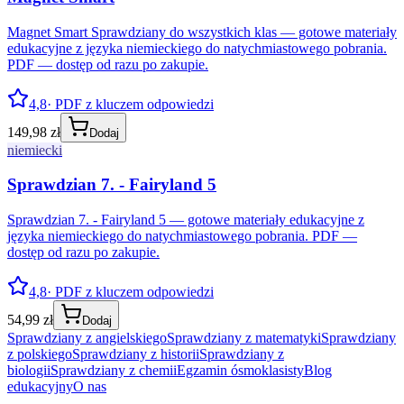
Magnet Smart Sprawdziany do wszystkich klas — gotowe materiały
edukacyjne z języka niemieckiego do natychmiastowego pobrania.
PDF — dostęp od razu po zakupie.
4,8
· PDF z kluczem odpowiedzi
149,98 zł
Dodaj
niemiecki
Sprawdzian 7. - Fairyland 5
Sprawdzian 7. - Fairyland 5 — gotowe materiały edukacyjne z
języka niemieckiego do natychmiastowego pobrania. PDF —
dostęp od razu po zakupie.
4,8
· PDF z kluczem odpowiedzi
54,99 zł
Dodaj
Sprawdziany z angielskiego
Sprawdziany z matematyki
Sprawdziany
z polskiego
Sprawdziany z historii
Sprawdziany z
biologii
Sprawdziany z chemii
Egzamin ósmoklasisty
Blog
edukacyjny
O nas