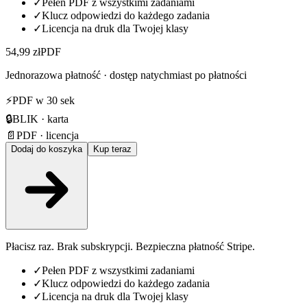
✓
Pełen PDF z wszystkimi zadaniami
✓
Klucz odpowiedzi do każdego zadania
✓
Licencja na druk dla Twojej klasy
54,99 zł
PDF
Jednorazowa płatność · dostęp natychmiast po płatności
⚡
PDF w 30 sek
🔒
BLIK · karta
📄
PDF · licencja
Dodaj do koszyka
Kup teraz
Płacisz raz. Brak subskrypcji. Bezpieczna płatność Stripe.
✓
Pełen PDF z wszystkimi zadaniami
✓
Klucz odpowiedzi do każdego zadania
✓
Licencja na druk dla Twojej klasy