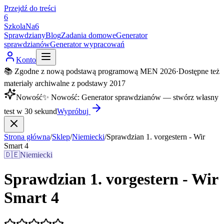
Przejdź do treści
6
SzkolaNa6
Sprawdziany
Blog
Zadania domowe
Generator
sprawdzianów
Generator wypracowań
Konto
📚 Zgodne z nową podstawą programową MEN 2026
·
Dostępne też
materiały archiwalne z podstawy 2017
Nowość
✨
Nowość
:
Generator sprawdzianów — stwórz własny
test w 30 sekund
Wypróbuj
Strona główna
/
Sklep
/
Niemiecki
/
Sprawdzian 1. vorgestern - Wir
Smart 4
🇩🇪
Niemiecki
Sprawdzian 1. vorgestern - Wir
Smart 4