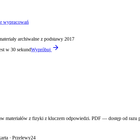
or wypracowań
materiały archiwalne z podstawy 2017
est w 30 sekund
Wypróbuj
aw materiałów z fizyki z kluczem odpowiedzi. PDF — dostęp od razu 
arta · Przelewy24