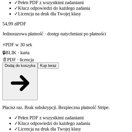
✓
Pełen PDF z wszystkimi zadaniami
✓
Klucz odpowiedzi do każdego zadania
✓
Licencja na druk dla Twojej klasy
54,99 zł
PDF
Jednorazowa płatność · dostęp natychmiast po płatności
⚡
PDF w 30 sek
🔒
BLIK · karta
📄
PDF · licencja
Dodaj do koszyka
Kup teraz
Płacisz raz. Brak subskrypcji. Bezpieczna płatność Stripe.
✓
Pełen PDF z wszystkimi zadaniami
✓
Klucz odpowiedzi do każdego zadania
✓
Licencja na druk dla Twojej klasy