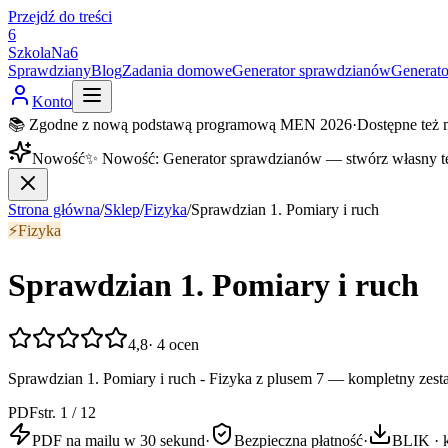
Przejdź do treści
6
SzkolaNa6
Sprawdziany
Blog
Zadania domowe
Generator sprawdzianów
Generat
Konto
📚 Zgodne z nową podstawą programową MEN 2026
·
Dostępne też 
Nowość
✨
Nowość
:
Generator sprawdzianów — stwórz własny t
Strona główna
/
Sklep
/
Fizyka
/
Sprawdzian 1. Pomiary i ruch
⚡
Fizyka
Sprawdzian 1. Pomiary i ruch
4,8
·
4
ocen
Sprawdzian 1. Pomiary i ruch - Fizyka z plusem 7 — kompletny zest
PDF
str. 1 / 12
PDF na mailu w 30 sekund
·
Bezpieczna płatność
·
BLIK · k