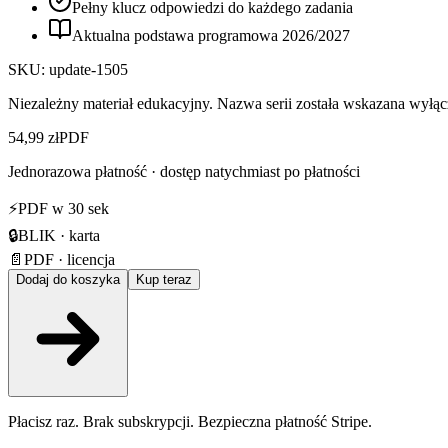
Pełny klucz odpowiedzi do każdego zadania
Aktualna podstawa programowa
2026
/
2027
SKU:
update-1505
Niezależny materiał edukacyjny. Nazwa serii została wskazana wyłącz
54,99 zł
PDF
Jednorazowa płatność · dostęp natychmiast po płatności
⚡
PDF w 30 sek
🔒
BLIK · karta
📄
PDF · licencja
Dodaj do koszyka
Kup teraz
Płacisz raz. Brak subskrypcji. Bezpieczna płatność Stripe.