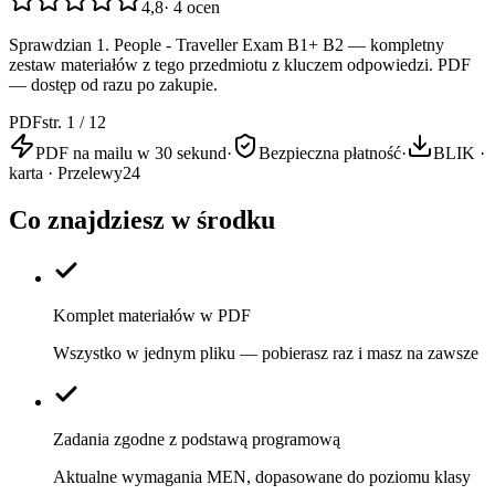
4,8
·
4
ocen
Sprawdzian 1. People - Traveller Exam B1+ B2 — kompletny
zestaw materiałów z tego przedmiotu z kluczem odpowiedzi. PDF
— dostęp od razu po zakupie.
PDF
str. 1 / 12
PDF na mailu w 30 sekund
·
Bezpieczna płatność
·
BLIK ·
karta · Przelewy24
Co znajdziesz w środku
Komplet materiałów w PDF
Wszystko w jednym pliku — pobierasz raz i masz na zawsze
Zadania zgodne z podstawą programową
Aktualne wymagania MEN, dopasowane do poziomu klasy