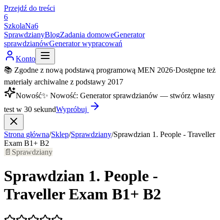
Przejdź do treści
6
SzkolaNa6
Sprawdziany
Blog
Zadania domowe
Generator
sprawdzianów
Generator wypracowań
Konto
📚 Zgodne z nową podstawą programową MEN 2026
·
Dostępne też
materiały archiwalne z podstawy 2017
Nowość
✨
Nowość
:
Generator sprawdzianów — stwórz własny
test w 30 sekund
Wypróbuj
Strona główna
/
Sklep
/
Sprawdziany
/
Sprawdzian 1. People - Traveller
Exam B1+ B2
📄
Sprawdziany
Sprawdzian 1. People -
Traveller Exam B1+ B2