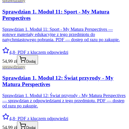
sprawdziany
Sprawdzian 1. Moduł 11: Sport - My Matura
Perspectives
Sprawdzian 1. Moduł 11: Sport - My Matura Perspectives —
gotowe materiały edukacyjne z tego przedmiotu do
natychmiastowego pobrania. PDF — dostęp od razu po zakupie.
4,8
· PDF z kluczem odpowiedzi
54,99 zł
Dodaj
sprawdziany
Sprawdzian 1. Moduł 12: Świat przyrody - My
Matura Perspectives
Sprawdzian 1. Moduł 12: Świat przyrody - My Matura Perspectives
— sprawdzian z odpowiedziami z tego przedmiotu. PDF — dostęp
od razu po zakupie.
4,8
· PDF z kluczem odpowiedzi
54,99 zł
Dodaj