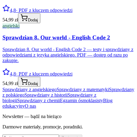
4,8
· PDF z kluczem odpowiedzi
54,99 zł
Dodaj
angielski
Sprawdzian 8. Our world - English Code 2
Sprawdzian 8. Our world - English Code 2 — testy i sprawdziany z
odpowiedziami z języka angielskiego. PDF — dostęp od razu po
zakupie.
4,8
· PDF z kluczem odpowiedzi
54,99 zł
Dodaj
Sprawdziany z angielskiego
Sprawdziany z matematyki
Sprawdziany
z polskiego
Sprawdziany z historii
Sprawdziany z
biologii
Sprawdziany z chemii
Egzamin ósmoklasisty
Blog
edukacyjny
O nas
Newsletter — bądź na bieżąco
Darmowe materiały, promocje, poradniki.