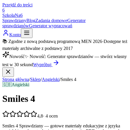
Przejdź do treści
6
SzkolaNa6
Sprawdziany
Blog
Zadania domowe
Generator
sprawdzianów
Generator wypracowań
Konto
📚 Zgodne z nową podstawą programową MEN 2026
·
Dostępne też
materiały archiwalne z podstawy 2017
Nowość
✨
Nowość
:
Generator sprawdzianów — stwórz własny
test w 30 sekund
Wypróbuj
Strona główna
/
Sklep
/
Angielski
/
Smiles 4
🇬🇧
Angielski
Smiles 4
4,8
·
4
ocen
Smiles 4 Sprawdziany — gotowe materiały edukacyjne z języka