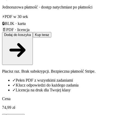
Jednorazowa płatność · dostęp natychmiast po płatności
⚡
PDF w 30 sek
🔒
BLIK · karta
📄
PDF · licencja
Dodaj do koszyka
Kup teraz
Płacisz raz. Brak subskrypcji. Bezpieczna płatność Stripe.
✓
Pełen PDF z wszystkimi zadaniami
✓
Klucz odpowiedzi do każdego zadania
✓
Licencja na druk dla Twojej klasy
Cena
74,99 zł