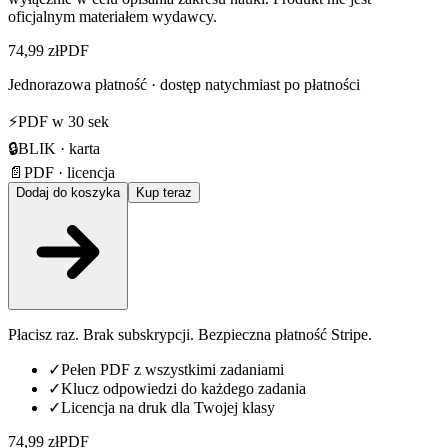
oficjalnym materiałem wydawcy.
74,99 zł
PDF
Jednorazowa płatność · dostęp natychmiast po płatności
⚡
PDF w 30 sek
🔒
BLIK · karta
📄
PDF · licencja
Dodaj do koszyka
Kup teraz
Płacisz raz. Brak subskrypcji. Bezpieczna płatność Stripe.
✓
Pełen PDF z wszystkimi zadaniami
✓
Klucz odpowiedzi do każdego zadania
✓
Licencja na druk dla Twojej klasy
74,99 zł
PDF