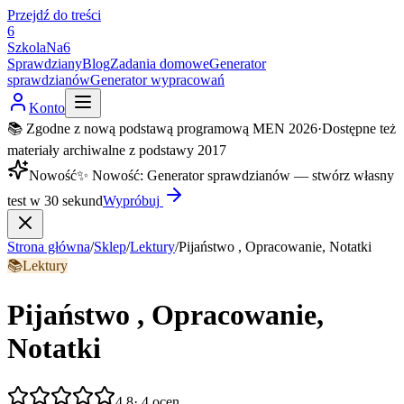
Przejdź do treści
6
SzkolaNa6
Sprawdziany
Blog
Zadania domowe
Generator
sprawdzianów
Generator wypracowań
Konto
📚 Zgodne z nową podstawą programową MEN 2026
·
Dostępne też
materiały archiwalne z podstawy 2017
Nowość
✨
Nowość
:
Generator sprawdzianów — stwórz własny
test w 30 sekund
Wypróbuj
Strona główna
/
Sklep
/
Lektury
/
Pijaństwo , Opracowanie, Notatki
📚
Lektury
Pijaństwo , Opracowanie,
Notatki
4,8
·
4
ocen