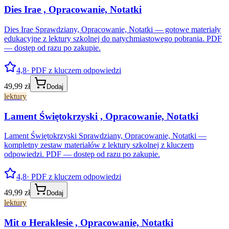
Dies Irae , Opracowanie, Notatki
Dies Irae Sprawdziany, Opracowanie, Notatki — gotowe materiały
edukacyjne z lektury szkolnej do natychmiastowego pobrania. PDF
— dostęp od razu po zakupie.
4,8
· PDF z kluczem odpowiedzi
49,99 zł
Dodaj
lektury
Lament Świętokrzyski , Opracowanie, Notatki
Lament Świętokrzyski Sprawdziany, Opracowanie, Notatki —
kompletny zestaw materiałów z lektury szkolnej z kluczem
odpowiedzi. PDF — dostęp od razu po zakupie.
4,8
· PDF z kluczem odpowiedzi
49,99 zł
Dodaj
lektury
Mit o Heraklesie , Opracowanie, Notatki