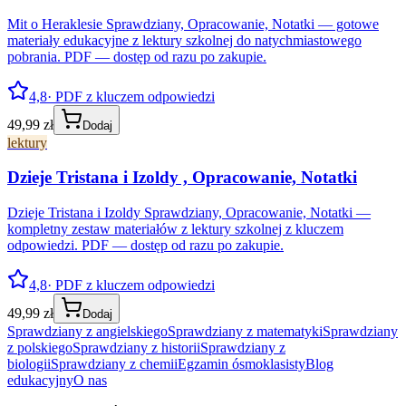
Mit o Heraklesie Sprawdziany, Opracowanie, Notatki — gotowe
materiały edukacyjne z lektury szkolnej do natychmiastowego
pobrania. PDF — dostęp od razu po zakupie.
4,8
· PDF z kluczem odpowiedzi
49,99 zł
Dodaj
lektury
Dzieje Tristana i Izoldy , Opracowanie, Notatki
Dzieje Tristana i Izoldy Sprawdziany, Opracowanie, Notatki —
kompletny zestaw materiałów z lektury szkolnej z kluczem
odpowiedzi. PDF — dostęp od razu po zakupie.
4,8
· PDF z kluczem odpowiedzi
49,99 zł
Dodaj
Sprawdziany z angielskiego
Sprawdziany z matematyki
Sprawdziany
z polskiego
Sprawdziany z historii
Sprawdziany z
biologii
Sprawdziany z chemii
Egzamin ósmoklasisty
Blog
edukacyjny
O nas