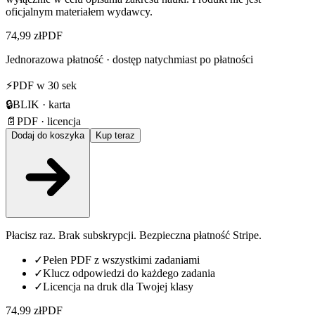
oficjalnym materiałem wydawcy.
74,99 zł
PDF
Jednorazowa płatność · dostęp natychmiast po płatności
⚡
PDF w 30 sek
🔒
BLIK · karta
📄
PDF · licencja
Dodaj do koszyka
Kup teraz
Płacisz raz. Brak subskrypcji. Bezpieczna płatność Stripe.
✓
Pełen PDF z wszystkimi zadaniami
✓
Klucz odpowiedzi do każdego zadania
✓
Licencja na druk dla Twojej klasy
74,99 zł
PDF