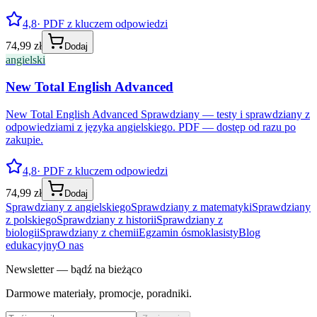
4,8
· PDF z kluczem odpowiedzi
74,99 zł
Dodaj
angielski
New Total English Advanced
New Total English Advanced Sprawdziany — testy i sprawdziany z
odpowiedziami z języka angielskiego. PDF — dostęp od razu po
zakupie.
4,8
· PDF z kluczem odpowiedzi
74,99 zł
Dodaj
Sprawdziany z angielskiego
Sprawdziany z matematyki
Sprawdziany
z polskiego
Sprawdziany z historii
Sprawdziany z
biologii
Sprawdziany z chemii
Egzamin ósmoklasisty
Blog
edukacyjny
O nas
Newsletter — bądź na bieżąco
Darmowe materiały, promocje, poradniki.