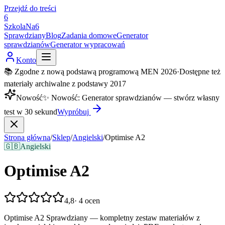
Przejdź do treści
6
SzkolaNa6
Sprawdziany
Blog
Zadania domowe
Generator
sprawdzianów
Generator wypracowań
Konto
📚 Zgodne z nową podstawą programową MEN 2026
·
Dostępne też
materiały archiwalne z podstawy 2017
Nowość
✨
Nowość
:
Generator sprawdzianów — stwórz własny
test w 30 sekund
Wypróbuj
Strona główna
/
Sklep
/
Angielski
/
Optimise A2
🇬🇧
Angielski
Optimise A2
4,8
·
4
ocen
Optimise A2 Sprawdziany — kompletny zestaw materiałów z