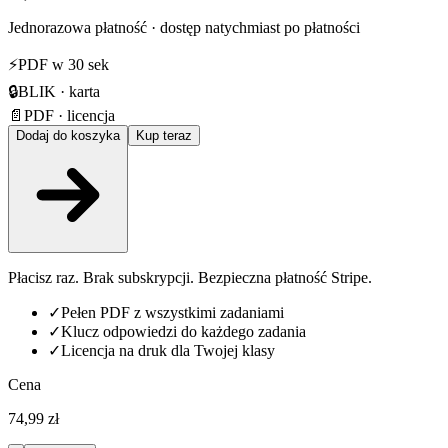
Jednorazowa płatność · dostęp natychmiast po płatności
⚡
PDF w 30 sek
🔒
BLIK · karta
📄
PDF · licencja
Dodaj do koszyka
Kup teraz
Płacisz raz. Brak subskrypcji. Bezpieczna płatność Stripe.
✓
Pełen PDF z wszystkimi zadaniami
✓
Klucz odpowiedzi do każdego zadania
✓
Licencja na druk dla Twojej klasy
Cena
74,99 zł