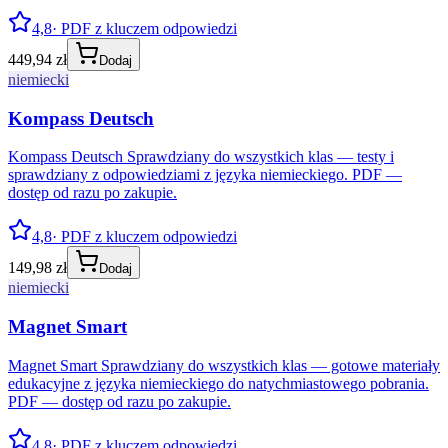
4,8
· PDF z kluczem odpowiedzi
449,94 zł
Dodaj
niemiecki
Kompass Deutsch
Kompass Deutsch Sprawdziany do wszystkich klas — testy i
sprawdziany z odpowiedziami z języka niemieckiego. PDF —
dostęp od razu po zakupie.
4,8
· PDF z kluczem odpowiedzi
149,98 zł
Dodaj
niemiecki
Magnet Smart
Magnet Smart Sprawdziany do wszystkich klas — gotowe materiały
edukacyjne z języka niemieckiego do natychmiastowego pobrania.
PDF — dostęp od razu po zakupie.
4,8
· PDF z kluczem odpowiedzi