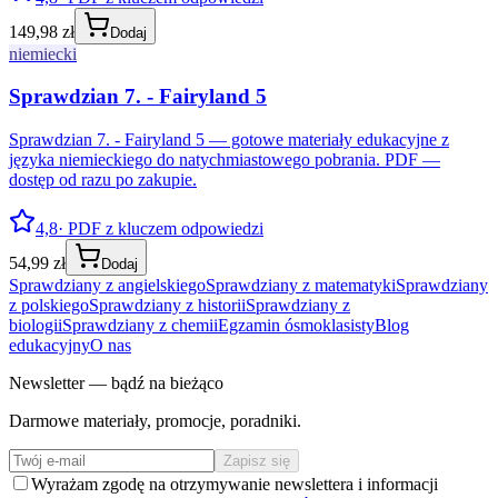
149,98 zł
Dodaj
niemiecki
Sprawdzian 7. - Fairyland 5
Sprawdzian 7. - Fairyland 5 — gotowe materiały edukacyjne z
języka niemieckiego do natychmiastowego pobrania. PDF —
dostęp od razu po zakupie.
4,8
· PDF z kluczem odpowiedzi
54,99 zł
Dodaj
Sprawdziany z angielskiego
Sprawdziany z matematyki
Sprawdziany
z polskiego
Sprawdziany z historii
Sprawdziany z
biologii
Sprawdziany z chemii
Egzamin ósmoklasisty
Blog
edukacyjny
O nas
Newsletter — bądź na bieżąco
Darmowe materiały, promocje, poradniki.
Zapisz się
Wyrażam zgodę na otrzymywanie newslettera i informacji