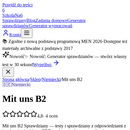
Przejdź do treści
6
SzkolaNa6
Sprawdziany
Blog
Zadania domowe
Generator
sprawdzianów
Generator wypracowań
Konto
📚 Zgodne z nową podstawą programową MEN 2026
·
Dostępne też
materiały archiwalne z podstawy 2017
Nowość
✨
Nowość
:
Generator sprawdzianów — stwórz własny
test w 30 sekund
Wypróbuj
Strona główna
/
Sklep
/
Niemiecki
/
Mit uns B2
🇩🇪
Niemiecki
Mit uns B2
4,8
·
4
ocen
Mit uns B2 Sprawdziany — testy i sprawdziany z odpowiedziami z