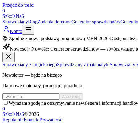
Przejdź do treści
6
SzkolaNa6
Sprawdziany
Blog
Zadania domowe
Generator sprawdzianów
Generat
Konto
📚 Zgodne z nową podstawą programową MEN 2026
·
Dostępne też 
Nowość
✨
Nowość
:
Generator sprawdzianów — stwórz własny t
Sprawdziany z angielskiego
Sprawdziany z matematyki
Sprawdziany z
Newsletter — bądź na bieżąco
Darmowe materiały, promocje, poradniki.
Zapisz się
Wyrażam zgodę na otrzymywanie newslettera i informacji handlo
6
SzkolaNa6
©
2026
Regulamin
Kontakt
Prywatność