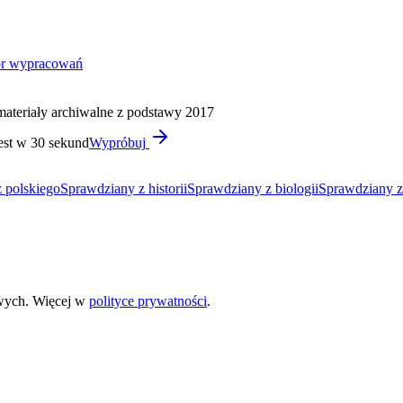
or wypracowań
materiały archiwalne z podstawy 2017
est w 30 sekund
Wypróbuj
 polskiego
Sprawdziany z historii
Sprawdziany z biologii
Sprawdziany z
wych. Więcej w
polityce prywatności
.