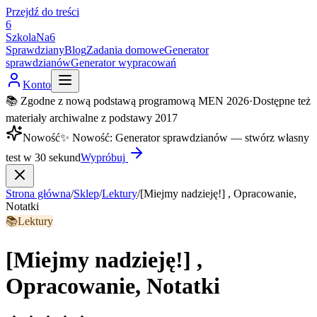
Przejdź do treści
6
SzkolaNa6
Sprawdziany
Blog
Zadania domowe
Generator
sprawdzianów
Generator wypracowań
Konto
📚 Zgodne z nową podstawą programową MEN 2026
·
Dostępne też
materiały archiwalne z podstawy 2017
Nowość
✨
Nowość
:
Generator sprawdzianów — stwórz własny
test w 30 sekund
Wypróbuj
Strona główna
/
Sklep
/
Lektury
/
[Miejmy nadzieję!] , Opracowanie,
Notatki
📚
Lektury
[Miejmy nadzieję!] ,
Opracowanie, Notatki