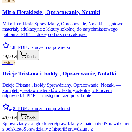
lektury
Mit o Heraklesie , Opracowanie, Notatki
Mit o Heraklesie Sprawdziany, Opracowanie, Notatki — gotowe
materiały edukacyjne z lektury szkolnej do natychmiastowego
pobrania. PDF — dostęp od razu po zakupie.
4,8
· PDF z kluczem odpowiedzi
49,99 zł
Dodaj
lektury
Dzieje Tristana i Izoldy , Opracowanie, Notatki
Dzieje Tristana i Izoldy Sprawdziany, Opracowanie, Notatki —
kompletny zestaw materiałów z lektury szkolnej z kluczem
odpowiedzi. PDF — dostęp od razu po zakupie.
4,8
· PDF z kluczem odpowiedzi
49,99 zł
Dodaj
Sprawdziany z angielskiego
Sprawdziany z matematyki
Sprawdziany
z polskiego
Sprawdziany z historii
Sprawdziany z