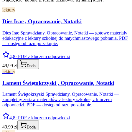
lektury
Dies Irae , Opracowanie, Notatki
Dies Irae Sprawdziany, Opracowanie, Notatki — gotowe materiały
edukacyjne z lektury szkolnej do natychmiastowego pobrania. PDF
— dostęp od razu po zakupie.
4,8
· PDF z kluczem odpowiedzi
49,99 zł
Dodaj
lektury
Lament Świętokrzyski , Opracowanie, Notatki
Lament Świętokrzyski Sprawdziany, Opracowanie, Notatki —
kompletny zestaw materiałów z lektury szkolnej z kluczem
odpowiedzi. PDF — dostęp od razu po zakupie.
4,8
· PDF z kluczem odpowiedzi
49,99 zł
Dodaj