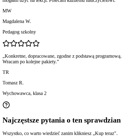
mogłam użyć na lekcji. Polecam każdemu nauczycielowi.
”
MW
Magdalena W.
Pedagog szkolny
„
Konkretne, dopracowane, zgodne z podstawą programową.
Wracam po kolejne pakiety.
”
TR
Tomasz R.
Wychowawca, klasa 2
Najczęstsze pytania o ten sprawdzian
Wszystko, co warto wiedzieć zanim klikniesz „Kup teraz".