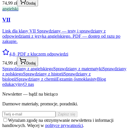
74,99 zł
Dodaj
angielski
VII
Link dla klasy VII Sprawdziany — testy i sprawdziany z
odpowiedziami z języka angielskiego. PDF — dostęp od razu po
zakupie.
4,8
· PDF z kluczem odpowiedzi
74,99 zł
Dodaj
Sprawdziany z angielskiego
Sprawdziany z matematyki
Sprawdziany
z polskiego
Sprawdziany z historii
Sprawdziany z
biologii
Sprawdziany z chemii
Egzamin ósmoklasisty
Blog
edukacyjny
O nas
Newsletter — bądź na bieżąco
Darmowe materiały, promocje, poradniki.
Zapisz się
Wyrażam zgodę na otrzymywanie newslettera i informacji
handlowych. Więcej w
polityce prywatności
.