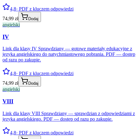
4,8
· PDF z kluczem odpowiedzi
74,99 zł
Dodaj
angielski
IV
Link dla klasy IV Sprawdziany — gotowe materiały edukacyjne z
języka angielskiego do natychmiastowego pobrania. PDF — dostęp
od razu po zakupie.
4,8
· PDF z kluczem odpowiedzi
74,99 zł
Dodaj
angielski
VIII
Link dla klasy VIII Sprawdziany — sprawdzian z odpowiedziami z
języka angielskiego. PDF — dostęp od razu po zakupie.
4,8
· PDF z kluczem odpowiedzi