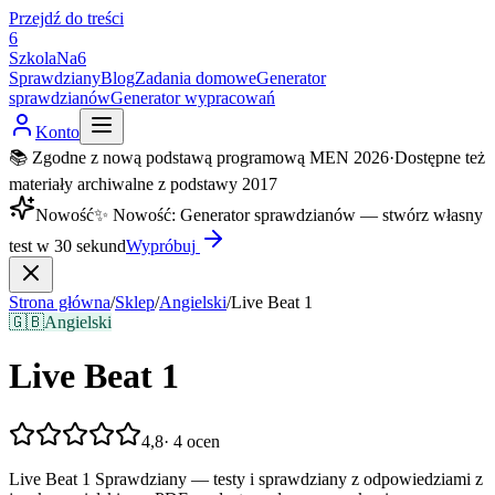
Przejdź do treści
6
SzkolaNa6
Sprawdziany
Blog
Zadania domowe
Generator
sprawdzianów
Generator wypracowań
Konto
📚 Zgodne z nową podstawą programową MEN 2026
·
Dostępne też
materiały archiwalne z podstawy 2017
Nowość
✨
Nowość
:
Generator sprawdzianów — stwórz własny
test w 30 sekund
Wypróbuj
Strona główna
/
Sklep
/
Angielski
/
Live Beat 1
🇬🇧
Angielski
Live Beat 1
4,8
·
4
ocen
Live Beat 1 Sprawdziany — testy i sprawdziany z odpowiedziami z