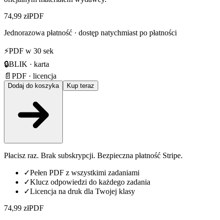
74,99 zł
PDF
Jednorazowa płatność · dostęp natychmiast po płatności
⚡
PDF w 30 sek
🔒
BLIK · karta
📄
PDF · licencja
Dodaj do koszyka
Kup teraz
Płacisz raz. Brak subskrypcji. Bezpieczna płatność Stripe.
✓
Pełen PDF z wszystkimi zadaniami
✓
Klucz odpowiedzi do każdego zadania
✓
Licencja na druk dla Twojej klasy
74,99 zł
PDF