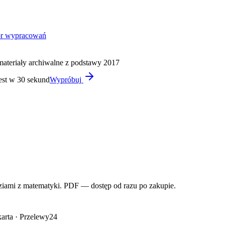
or wypracowań
materiały archiwalne z podstawy 2017
est w 30 sekund
Wypróbuj
iami z matematyki. PDF — dostęp od razu po zakupie.
arta · Przelewy24