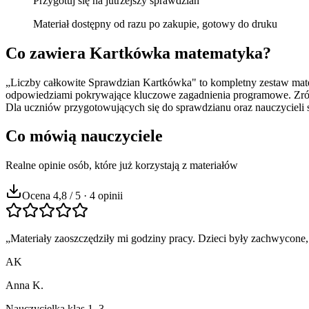
Przygotuj się na jutrzejszy sprawdzian
Materiał dostępny od razu po zakupie, gotowy do druku
Co zawiera
Kartkówka matematyka
?
„Liczby całkowite Sprawdzian Kartkówka" to kompletny zestaw mate
odpowiedziami pokrywające kluczowe zagadnienia programowe. Zróżn
Dla uczniów przygotowujących się do sprawdzianu oraz nauczycieli
Co mówią nauczyciele
Realne opinie osób, które już korzystają z materiałów
Ocena 4,8 / 5 · 4 opinii
„
Materiały zaoszczędziły mi godziny pracy. Dzieci były zachwycone,
AK
Anna K.
Nauczycielka klas 1–3