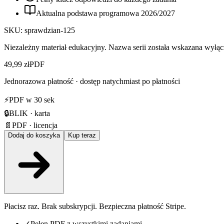
Aktualna podstawa programowa
2026
/
2027
SKU:
sprawdzian-125
Niezależny materiał edukacyjny. Nazwa serii została wskazana wyłącz
49,99 zł
PDF
Jednorazowa płatność · dostęp natychmiast po płatności
⚡
PDF w 30 sek
🔒
BLIK · karta
📄
PDF · licencja
Dodaj do koszyka
Kup teraz
Płacisz raz. Brak subskrypcji. Bezpieczna płatność Stripe.
✓
Pełen PDF z wszystkimi zadaniami