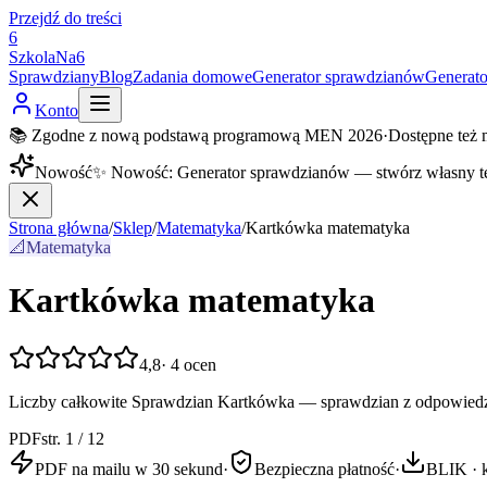
Przejdź do treści
6
SzkolaNa6
Sprawdziany
Blog
Zadania domowe
Generator sprawdzianów
Generat
Konto
📚 Zgodne z nową podstawą programową MEN 2026
·
Dostępne też 
Nowość
✨
Nowość
:
Generator sprawdzianów — stwórz własny t
Strona główna
/
Sklep
/
Matematyka
/
Kartkówka matematyka
📐
Matematyka
Kartkówka matematyka
4,8
·
4
ocen
Liczby całkowite Sprawdzian Kartkówka — sprawdzian z odpowiedz
PDF
str. 1 / 12
PDF na mailu w 30 sekund
·
Bezpieczna płatność
·
BLIK · k