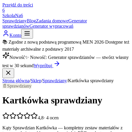
Przejdź do treści
6
SzkolaNa6
Sprawdziany
Blog
Zadania domowe
Generator
sprawdzianów
Generator wypracowań
Konto
📚 Zgodne z nową podstawą programową MEN 2026
·
Dostępne też
materiały archiwalne z podstawy 2017
Nowość
✨
Nowość
:
Generator sprawdzianów — stwórz własny
test w 30 sekund
Wypróbuj
Strona główna
/
Sklep
/
Sprawdziany
/
Kartkówka sprawdziany
📄
Sprawdziany
Kartkówka sprawdziany
4,8
·
4
ocen
Kąty Sprawdzian Kartkówka — kompletny zestaw materiałów z