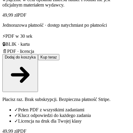
oficjalnym materiałem wydawcy.
49,99 zł
PDF
Jednorazowa płatność · dostęp natychmiast po płatności
⚡
PDF w 30 sek
🔒
BLIK · karta
📄
PDF · licencja
Dodaj do koszyka
Kup teraz
Płacisz raz. Brak subskrypcji. Bezpieczna płatność Stripe.
✓
Pełen PDF z wszystkimi zadaniami
✓
Klucz odpowiedzi do każdego zadania
✓
Licencja na druk dla Twojej klasy
49,99 zł
PDF