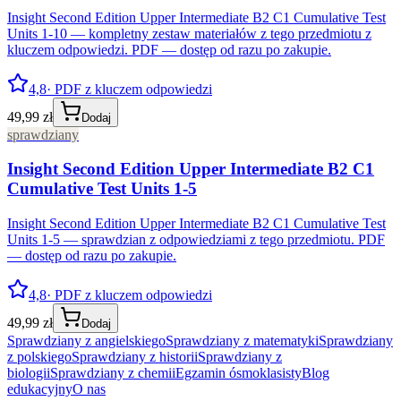
Insight Second Edition Upper Intermediate B2 C1 Cumulative Test
Units 1-10 — kompletny zestaw materiałów z tego przedmiotu z
kluczem odpowiedzi. PDF — dostęp od razu po zakupie.
4,8
· PDF z kluczem odpowiedzi
49,99 zł
Dodaj
sprawdziany
Insight Second Edition Upper Intermediate B2 C1
Cumulative Test Units 1-5
Insight Second Edition Upper Intermediate B2 C1 Cumulative Test
Units 1-5 — sprawdzian z odpowiedziami z tego przedmiotu. PDF
— dostęp od razu po zakupie.
4,8
· PDF z kluczem odpowiedzi
49,99 zł
Dodaj
Sprawdziany z angielskiego
Sprawdziany z matematyki
Sprawdziany
z polskiego
Sprawdziany z historii
Sprawdziany z
biologii
Sprawdziany z chemii
Egzamin ósmoklasisty
Blog
edukacyjny
O nas