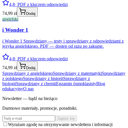
4,8
· PDF z kluczem odpowiedzi
74,99 zł
Dodaj
angielski
i Wonder 1
i Wonder 1 Sprawdziany — testy i sprawdziany z odpowiedziami z
języka angielskiego. PDF — dostęp od razu po zakupie.
4,8
· PDF z kluczem odpowiedzi
74,99 zł
Dodaj
Sprawdziany z angielskiego
Sprawdziany z matematyki
Sprawdziany
z polskiego
Sprawdziany z historii
Sprawdziany z
biologii
Sprawdziany z chemii
Egzamin ósmoklasisty
Blog
edukacyjny
O nas
Newsletter — bądź na bieżąco
Darmowe materiały, promocje, poradniki.
Zapisz się
Wyrażam zgodę na otrzymywanie newslettera i informacji