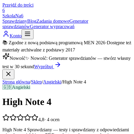
Przejdź do treści
6
SzkolaNa6
Sprawdziany
Blog
Zadania domowe
Generator
sprawdzianów
Generator wypracowań
Konto
📚 Zgodne z nową podstawą programową MEN 2026
·
Dostępne też
materiały archiwalne z podstawy 2017
Nowość
✨
Nowość
:
Generator sprawdzianów — stwórz własny
test w 30 sekund
Wypróbuj
Strona główna
/
Sklep
/
Angielski
/
High Note 4
🇬🇧
Angielski
High Note 4
4,8
·
4
ocen
High Note 4 Sprawdziany — testy i sprawdziany z odpowiedziami