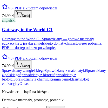
4,8
· PDF z kluczem odpowiedzi
74,99 zł
Dodaj
angielski
Gateway to the World C1
Gateway to the World C1 Sprawdziany — gotowe materiały
edukacyjne z języka angielskiego do natychmiastowego pobrania.
PDF — dostęp od razu po zakupie.
4,8
· PDF z kluczem odpowiedzi
74,99 zł
Dodaj
Sprawdziany z angielskiego
Sprawdziany z matematyki
Sprawdziany
z polskiego
Sprawdziany z historii
Sprawdziany z
biologii
Sprawdziany z chemii
Egzamin ósmoklasisty
Blog
edukacyjny
O nas
Newsletter — bądź na bieżąco
Darmowe materiały, promocje, poradniki.