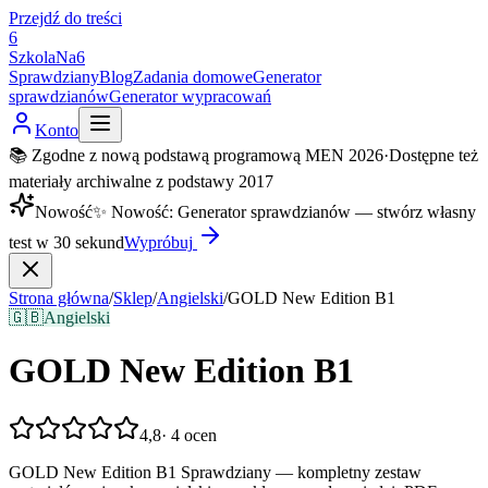
Przejdź do treści
6
SzkolaNa6
Sprawdziany
Blog
Zadania domowe
Generator
sprawdzianów
Generator wypracowań
Konto
📚 Zgodne z nową podstawą programową MEN 2026
·
Dostępne też
materiały archiwalne z podstawy 2017
Nowość
✨
Nowość
:
Generator sprawdzianów — stwórz własny
test w 30 sekund
Wypróbuj
Strona główna
/
Sklep
/
Angielski
/
GOLD New Edition B1
🇬🇧
Angielski
GOLD New Edition B1
4,8
·
4
ocen
GOLD New Edition B1 Sprawdziany — kompletny zestaw