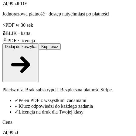
74,99 zł
PDF
Jednorazowa płatność · dostęp natychmiast po płatności
⚡
PDF w 30 sek
🔒
BLIK · karta
📄
PDF · licencja
Dodaj do koszyka
Kup teraz
Płacisz raz. Brak subskrypcji. Bezpieczna płatność Stripe.
✓
Pełen PDF z wszystkimi zadaniami
✓
Klucz odpowiedzi do każdego zadania
✓
Licencja na druk dla Twojej klasy
Cena
74,99 zł