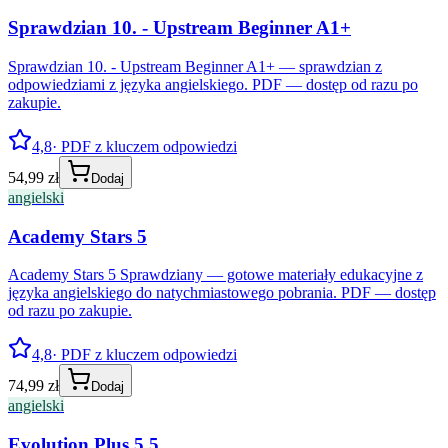
Sprawdzian 10. - Upstream Beginner A1+
Sprawdzian 10. - Upstream Beginner A1+ — sprawdzian z
odpowiedziami z języka angielskiego. PDF — dostęp od razu po
zakupie.
4,8
· PDF z kluczem odpowiedzi
54,99 zł
Dodaj
angielski
Academy Stars 5
Academy Stars 5 Sprawdziany — gotowe materiały edukacyjne z
języka angielskiego do natychmiastowego pobrania. PDF — dostęp
od razu po zakupie.
4,8
· PDF z kluczem odpowiedzi
74,99 zł
Dodaj
angielski
Evolution Plus 5 5