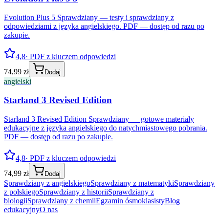
Evolution Plus 5 Sprawdziany — testy i sprawdziany z
odpowiedziami z języka angielskiego. PDF — dostęp od razu po
zakupie.
4,8
· PDF z kluczem odpowiedzi
74,99 zł
Dodaj
angielski
Starland 3 Revised Edition
Starland 3 Revised Edition Sprawdziany — gotowe materiały
edukacyjne z języka angielskiego do natychmiastowego pobrania.
PDF — dostęp od razu po zakupie.
4,8
· PDF z kluczem odpowiedzi
74,99 zł
Dodaj
Sprawdziany z angielskiego
Sprawdziany z matematyki
Sprawdziany
z polskiego
Sprawdziany z historii
Sprawdziany z
biologii
Sprawdziany z chemii
Egzamin ósmoklasisty
Blog
edukacyjny
O nas