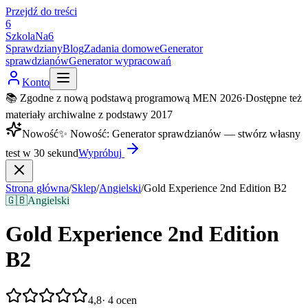
Przejdź do treści
6
SzkolaNa6
Sprawdziany
Blog
Zadania domowe
Generator
sprawdzianów
Generator wypracowań
Konto
📚 Zgodne z nową podstawą programową MEN 2026
·
Dostępne też
materiały archiwalne z podstawy 2017
Nowość
✨
Nowość
:
Generator sprawdzianów — stwórz własny
test w 30 sekund
Wypróbuj
Strona główna
/
Sklep
/
Angielski
/
Gold Experience 2nd Edition B2
🇬🇧
Angielski
Gold Experience 2nd Edition
B2
4,8
·
4
ocen