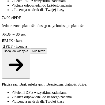
✓
Pełen PDF z wszystkimi zadaniami
✓
Klucz odpowiedzi do każdego zadania
✓
Licencja na druk dla Twojej klasy
74,99 zł
PDF
Jednorazowa płatność · dostęp natychmiast po płatności
⚡
PDF w 30 sek
🔒
BLIK · karta
📄
PDF · licencja
Dodaj do koszyka
Kup teraz
Płacisz raz. Brak subskrypcji. Bezpieczna płatność Stripe.
✓
Pełen PDF z wszystkimi zadaniami
✓
Klucz odpowiedzi do każdego zadania
✓
Licencja na druk dla Twojej klasy