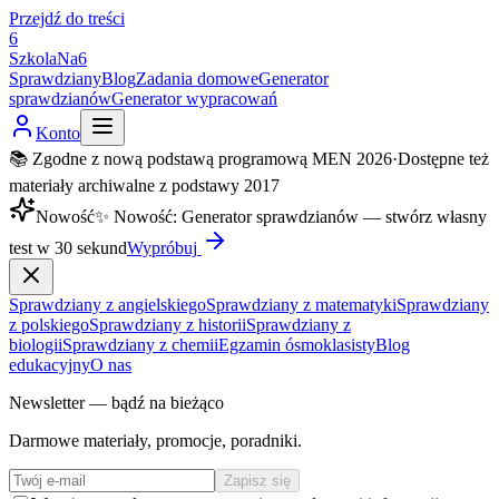
Przejdź do treści
6
SzkolaNa6
Sprawdziany
Blog
Zadania domowe
Generator
sprawdzianów
Generator wypracowań
Konto
📚 Zgodne z nową podstawą programową MEN 2026
·
Dostępne też
materiały archiwalne z podstawy 2017
Nowość
✨
Nowość
:
Generator sprawdzianów — stwórz własny
test w 30 sekund
Wypróbuj
Sprawdziany z angielskiego
Sprawdziany z matematyki
Sprawdziany
z polskiego
Sprawdziany z historii
Sprawdziany z
biologii
Sprawdziany z chemii
Egzamin ósmoklasisty
Blog
edukacyjny
O nas
Newsletter — bądź na bieżąco
Darmowe materiały, promocje, poradniki.
Zapisz się