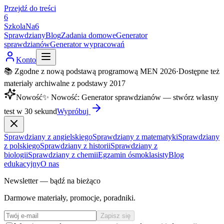
Przejdź do treści
6
SzkolaNa6
Sprawdziany
Blog
Zadania domowe
Generator
sprawdzianów
Generator wypracowań
Konto
📚 Zgodne z nową podstawą programową MEN 2026
·
Dostępne też
materiały archiwalne z podstawy 2017
Nowość
✨
Nowość
:
Generator sprawdzianów — stwórz własny
test w 30 sekund
Wypróbuj
Sprawdziany z angielskiego
Sprawdziany z matematyki
Sprawdziany
z polskiego
Sprawdziany z historii
Sprawdziany z
biologii
Sprawdziany z chemii
Egzamin ósmoklasisty
Blog
edukacyjny
O nas
Newsletter — bądź na bieżąco
Darmowe materiały, promocje, poradniki.
Zapisz się