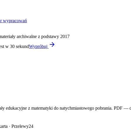
or wypracowań
materiały archiwalne z podstawy 2017
est w 30 sekund
Wypróbuj
y edukacyjne z matematyki do natychmiastowego pobrania. PDF — do
arta · Przelewy24