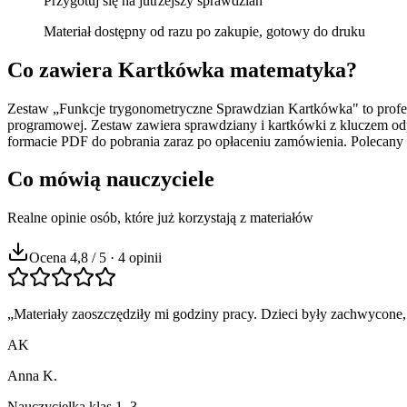
Przygotuj się na jutrzejszy sprawdzian
Materiał dostępny od razu po zakupie, gotowy do druku
Co zawiera
Kartkówka matematyka
?
Zestaw „Funkcje trygonometryczne Sprawdzian Kartkówka" to profes
programowej. Zestaw zawiera sprawdziany i kartkówki z kluczem od
formacie PDF do pobrania zaraz po opłaceniu zamówienia. Polecan
Co mówią nauczyciele
Realne opinie osób, które już korzystają z materiałów
Ocena 4,8 / 5 · 4 opinii
„
Materiały zaoszczędziły mi godziny pracy. Dzieci były zachwycone,
AK
Anna K.
Nauczycielka klas 1–3