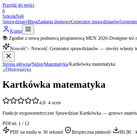
Przejdź do treści
6
SzkolaNa6
Sprawdziany
Blog
Zadania domowe
Generator sprawdzianów
Generat
Konto
📚 Zgodne z nową podstawą programową MEN 2026
·
Dostępne też 
Nowość
✨
Nowość
:
Generator sprawdzianów — stwórz własny t
Strona główna
/
Sklep
/
Matematyka
/
Kartkówka matematyka
📐
Matematyka
Kartkówka matematyka
4,8
·
4
ocen
Funkcje trygonometryczne Sprawdzian Kartkówka — gotowe materiał
PDF
str. 1 / 12
PDF na mailu w 30 sekund
·
Bezpieczna płatność
·
BLIK · k