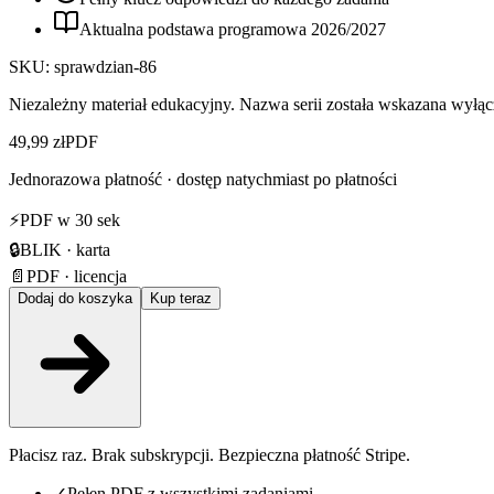
Aktualna podstawa programowa
2026
/
2027
SKU:
sprawdzian-86
Niezależny materiał edukacyjny. Nazwa serii została wskazana wyłącz
49,99 zł
PDF
Jednorazowa płatność · dostęp natychmiast po płatności
⚡
PDF w 30 sek
🔒
BLIK · karta
📄
PDF · licencja
Dodaj do koszyka
Kup teraz
Płacisz raz. Brak subskrypcji. Bezpieczna płatność Stripe.
✓
Pełen PDF z wszystkimi zadaniami