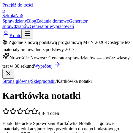
Przejdź do treści
6
SzkolaNa6
Sprawdziany
Blog
Zadania domowe
Generator
sprawdzianów
Generator wypracowań
Konto
📚 Zgodne z nową podstawą programową MEN 2026
·
Dostępne też
materiały archiwalne z podstawy 2017
Nowość
✨
Nowość
:
Generator sprawdzianów — stwórz własny
test w 30 sekund
Wypróbuj
Strona główna
/
Sklep
/
notatki
/
Kartkówka notatki
Kartkówka notatki
4,8
·
4
ocen
Epoki literackie Sprawdzian Kartkówka Notatki — gotowe
materiały edukacyjne z tego przedmiotu do natychmiastowego