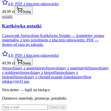
4,8
· PDF z kluczem odpowiedzi
49,99 zł
Dodaj
notatki
Kartkówka notatki
Czasownik Sprawdzian Kartkówka Notatki — kompletny zestaw
materiałów z tego przedmiotu z kluczem odpowiedzi. PDF —
dostęp od razu po zakupie.
4,8
· PDF z kluczem odpowiedzi
49,99 zł
Dodaj
Sprawdziany z angielskiego
Sprawdziany z matematyki
Sprawdziany
z polskiego
Sprawdziany z historii
Sprawdziany z
biologii
Sprawdziany z chemii
Egzamin ósmoklasisty
Blog
edukacyjny
O nas
Newsletter — bądź na bieżąco
Darmowe materiały, promocje, poradniki.
Zapisz się