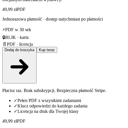
49,99 zł
PDF
Jednorazowa płatność · dostęp natychmiast po płatności
⚡
PDF w 30 sek
🔒
BLIK · karta
📄
PDF · licencja
Dodaj do koszyka
Kup teraz
Płacisz raz. Brak subskrypcji. Bezpieczna płatność Stripe.
✓
Pełen PDF z wszystkimi zadaniami
✓
Klucz odpowiedzi do każdego zadania
✓
Licencja na druk dla Twojej klasy
49,99 zł
PDF