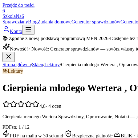
Przejdź do treści
6
SzkolaNa6
Sprawdziany
Blog
Zadania domowe
Generator sprawdzianów
Generat
Konto
📚 Zgodne z nową podstawą programową MEN 2026
·
Dostępne też 
Nowość
✨
Nowość
:
Generator sprawdzianów — stwórz własny t
Strona główna
/
Sklep
/
Lektury
/
Cierpienia młodego Wertera , Opracowa
📚
Lektury
Cierpienia młodego Wertera , O
4,8
·
4
ocen
Cierpienia młodego Wertera Sprawdziany, Opracowanie, Notatki — g
PDF
str. 1 / 12
PDF na mailu w 30 sekund
·
Bezpieczna płatność
·
BLIK · k