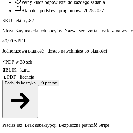
Pełny klucz odpowiedzi do każdego zadania
Aktualna podstawa programowa
2026
/
2027
SKU:
lektury-82
Niezależny materiał edukacyjny. Nazwa serii została wskazana wyłącz
49,99 zł
PDF
Jednorazowa płatność · dostęp natychmiast po płatności
⚡
PDF w 30 sek
🔒
BLIK · karta
📄
PDF · licencja
Dodaj do koszyka
Kup teraz
Płacisz raz. Brak subskrypcji. Bezpieczna płatność Stripe.