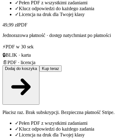
✓
Pełen PDF z wszystkimi zadaniami
✓
Klucz odpowiedzi do każdego zadania
✓
Licencja na druk dla Twojej klasy
49,99 zł
PDF
Jednorazowa płatność · dostęp natychmiast po płatności
⚡
PDF w 30 sek
🔒
BLIK · karta
📄
PDF · licencja
Dodaj do koszyka
Kup teraz
Płacisz raz. Brak subskrypcji. Bezpieczna płatność Stripe.
✓
Pełen PDF z wszystkimi zadaniami
✓
Klucz odpowiedzi do każdego zadania
✓
Licencja na druk dla Twojej klasy